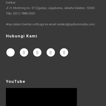
berikut.
Jl. H. Montong no. 57 Ciganjur, Jagakarsa, Jakarta Selatan, 12630.
Telp: (021) 7888 3030
Atau dalam bentuk
softcopy
ke email
redaksi@qultummedia.com
.
Hubungi Kami
YouTube