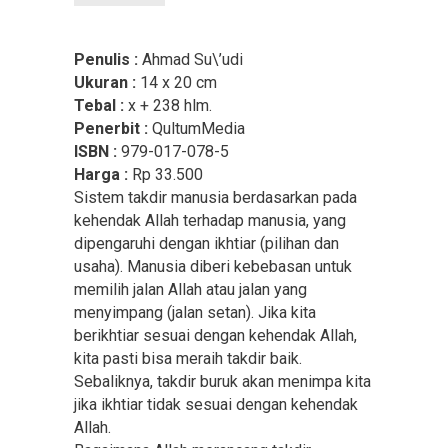
Penulis :
Ahmad Su\’udi
Ukuran :
14 x 20 cm
Tebal :
x + 238 hlm.
Penerbit :
QultumMedia
ISBN :
979-017-078-5
Harga :
Rp 33.500
Sistem takdir manusia berdasarkan pada
kehendak Allah terhadap manusia, yang
dipengaruhi dengan ikhtiar (pilihan dan
usaha). Manusia diberi kebebasan untuk
memilih jalan Allah atau jalan yang
menyimpang (jalan setan). Jika kita
berikhtiar sesuai dengan kehendak Allah,
kita pasti bisa meraih takdir baik.
Sebaliknya, takdir buruk akan menimpa kita
jika ikhtiar tidak sesuai dengan kehendak
Allah.