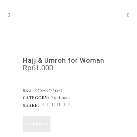
Hajj & Umroh for Woman
Rp
61.000
979-017-311-3
SKU:
Tuntunan
CATEGORY:
SHARE:
DESKRIPSI