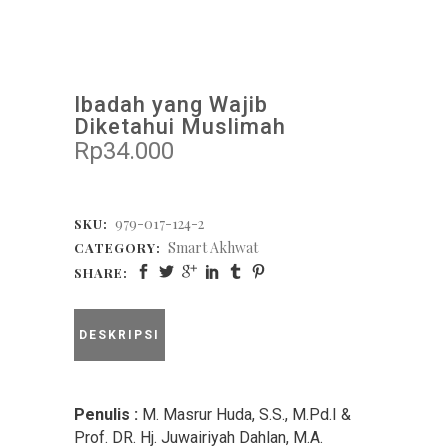
Ibadah yang Wajib
Diketahui Muslimah
Rp
34.000
979-017-124-2
SKU:
Smart Akhwat
CATEGORY:
SHARE:
DESKRIPSI
Penulis :
M. Masrur Huda, S.S., M.Pd.I &
Prof. DR. Hj. Juwairiyah Dahlan, M.A.