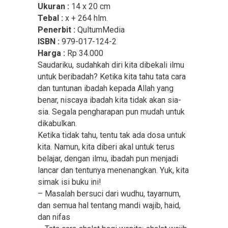
Ukuran :
14 x 20 cm
Tebal :
x + 264 hlm.
Penerbit :
QultumMedia
ISBN :
979-017-124-2
Harga :
Rp 34.000
Saudariku, sudahkah diri kita dibekali ilmu
untuk beribadah? Ketika kita tahu tata cara
dan tuntunan ibadah kepada Allah yang
benar, niscaya ibadah kita tidak akan sia-
sia. Segala pengharapan pun mudah untuk
dikabulkan.
Ketika tidak tahu, tentu tak ada dosa untuk
kita. Namun, kita diberi akal untuk terus
belajar, dengan ilmu, ibadah pun menjadi
lancar dan tentunya menenangkan. Yuk, kita
simak isi buku ini!
– Masalah bersuci dari wudhu, tayarnum,
dan semua hal tentang mandi wajib, haid,
dan nifas