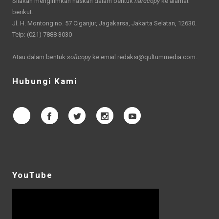
Silakan mengirimkan naskah dalam bentuk
hardcopy
ke alamat
berikut.
Jl. H. Montong no. 57 Ciganjur, Jagakarsa, Jakarta Selatan, 12630.
Telp: (021) 7888 3030
Atau dalam bentuk
softcopy
ke email
redaksi@qultummedia.com
.
Hubungi Kami
YouTube