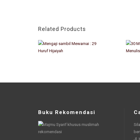
Related Products
Buku Rekomendasi
C
Sil
be
Jl.