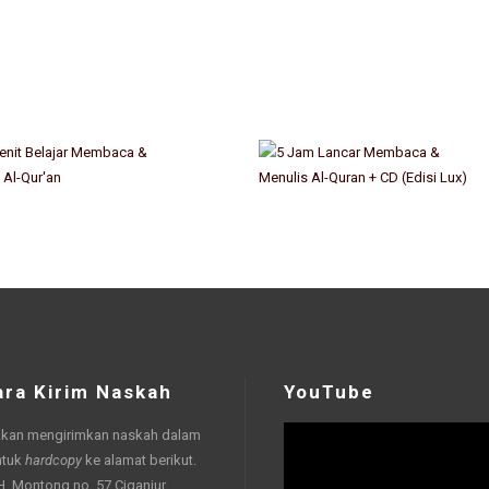
ara Kirim Naskah
YouTube
akan mengirimkan naskah dalam
ntuk
hardcopy
ke alamat berikut.
 H. Montong no. 57 Ciganjur,