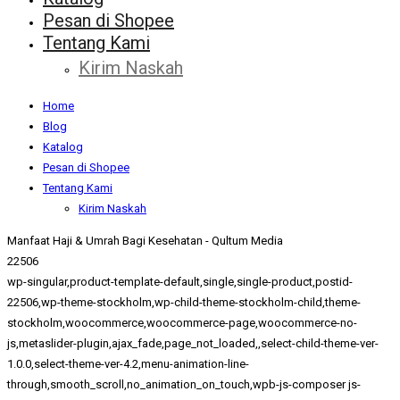
Pesan di Shopee
Tentang Kami
Kirim Naskah
Home
Blog
Katalog
Pesan di Shopee
Tentang Kami
Kirim Naskah
Manfaat Haji & Umrah Bagi Kesehatan - Qultum Media
22506
wp-singular,product-template-default,single,single-product,postid-
22506,wp-theme-stockholm,wp-child-theme-stockholm-child,theme-
stockholm,woocommerce,woocommerce-page,woocommerce-no-
js,metaslider-plugin,ajax_fade,page_not_loaded,,select-child-theme-ver-
1.0.0,select-theme-ver-4.2,menu-animation-line-
through,smooth_scroll,no_animation_on_touch,wpb-js-composer js-