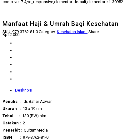
comp-ver-7.4,vc_responsive,elementor-default,elementor-kit-30952
Manfaat Haji & Umrah Bagi Kesehatan
SKU:
979-3762-81-0
Category:
Kesehatan Islami
Share:
Rp
22.000
Deskripsi
Penulis :
dr. Bahar Azwar
Ukuran :
13 x 19 cm.
Tebal :
130 (BW) hlm.
Cetakan :
2
Penerbit :
QultumMedia
ISBN :
979-3762-81-0