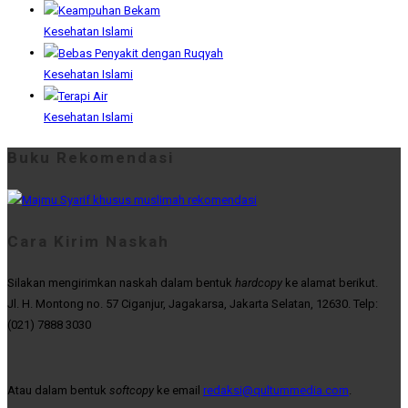
Kesehatan Islami
Kesehatan Islami
Kesehatan Islami
Buku Rekomendasi
Cara Kirim Naskah
Silakan mengirimkan naskah dalam bentuk
hardcopy
ke alamat berikut.
Jl. H. Montong no. 57 Ciganjur, Jagakarsa, Jakarta Selatan, 12630. Telp:
(021) 7888 3030
Atau dalam bentuk
softcopy
ke email
redaksi@qultummedia.com
.