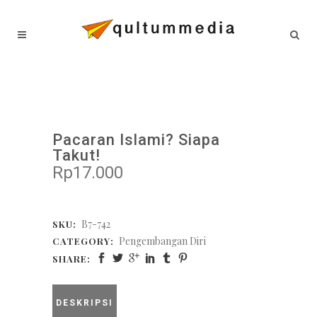
Pacaran Islami? Siapa
Takut!
Rp
17.000
B7-742
SKU:
Pengembangan Diri
CATEGORY:
SHARE:
DESKRIPSI