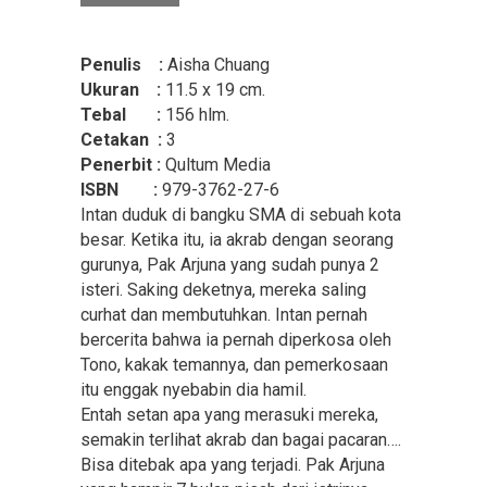
Penulis :
Aisha Chuang
Ukuran :
11.5 x 19 cm.
Tebal :
156 hlm.
Cetakan :
3
Penerbit :
Qultum Media
ISBN :
979-3762-27-6
Intan duduk di bangku SMA di sebuah kota
besar. Ketika itu, ia akrab dengan seorang
gurunya, Pak Arjuna yang sudah punya 2
isteri. Saking deketnya, mereka saling
curhat dan membutuhkan. Intan pernah
bercerita bahwa ia pernah diperkosa oleh
Tono, kakak temannya, dan pemerkosaan
itu enggak nyebabin dia hamil.
Entah setan apa yang merasuki mereka,
semakin terlihat akrab dan bagai pacaran….
Bisa ditebak apa yang terjadi. Pak Arjuna