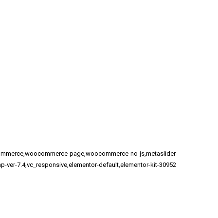
woocommerce,woocommerce-page,woocommerce-no-js,metaslider-
p-ver-7.4,vc_responsive,elementor-default,elementor-kit-30952