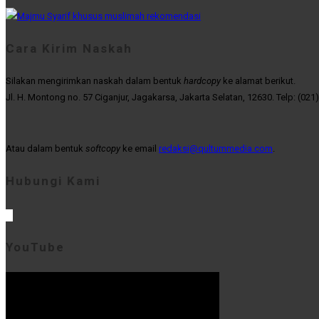
Cara Kirim Naskah
Silakan mengirimkan naskah dalam bentuk
hardcopy
ke alamat berikut.
Jl. H. Montong no. 57 Ciganjur, Jagakarsa, Jakarta Selatan, 12630. Telp: (021
Atau dalam bentuk
softcopy
ke email
redaksi@qultummedia.com
.
Hubungi Kami
YouTube