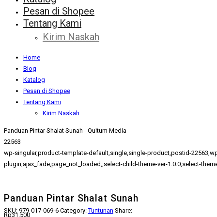
Pesan di Shopee
Tentang Kami
Kirim Naskah
Home
Blog
Katalog
Pesan di Shopee
Tentang Kami
Kirim Naskah
Panduan Pintar Shalat Sunah - Qultum Media
22563
wp-singular,product-template-default,single,single-product,postid-22
plugin,ajax_fade,page_not_loaded,,select-child-theme-ver-1.0.0,select-the
Panduan Pintar Shalat Sunah
SKU:
979-017-069-6
Category:
Tuntunan
Share:
Rp
31.500