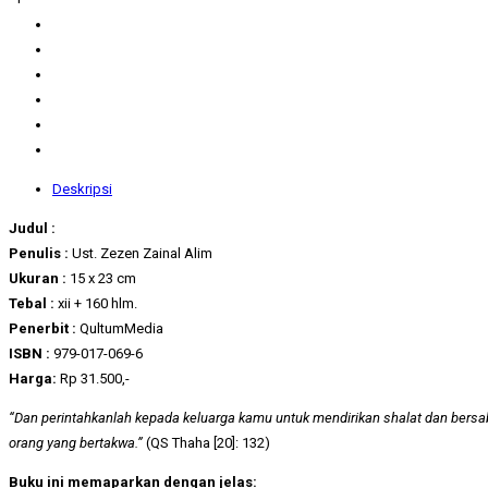
Deskripsi
Judul :
Penulis :
Ust. Zezen Zainal Alim
Ukuran :
15 x 23 cm
Tebal :
xii + 160 hlm.
Penerbit :
QultumMedia
ISBN :
979-017-069-6
Harga:
Rp 31.500,-
“Dan perintahkanlah kepada keluarga kamu untuk mendirikan shalat dan bersab
orang yang bertakwa.”
(QS Thaha [20]: 132)
Buku ini memaparkan dengan jelas: