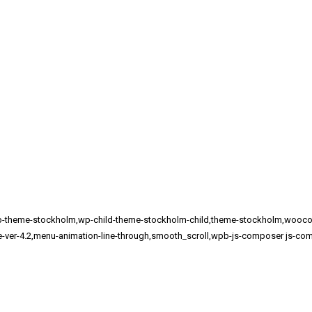
563,wp-theme-stockholm,wp-child-theme-stockholm-child,theme-stockholm,
me-ver-4.2,menu-animation-line-through,smooth_scroll,wpb-js-composer js-com