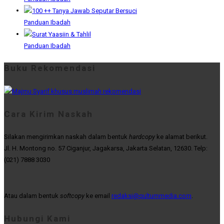
Panduan Ibadah
Panduan Ibadah
Buku Rekomendasi
Cara Kirim Naskah
Silakan mengirimkan naskah dalam bentuk
hardcopy
ke alamat berikut.
Jl. H. Montong no. 57 Ciganjur, Jagakarsa, Jakarta Selatan, 12630. Telp:
(021) 7888 3030
Atau dalam bentuk
softcopy
ke email
redaksi@qultummedia.com
.
Hubungi Kami