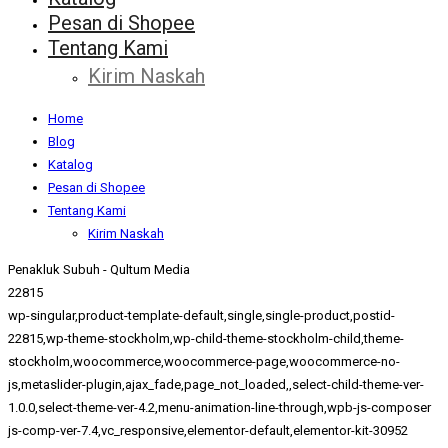
Pesan di Shopee
Tentang Kami
Kirim Naskah
Home
Blog
Katalog
Pesan di Shopee
Tentang Kami
Kirim Naskah
Penakluk Subuh - Qultum Media
22815
wp-singular,product-template-default,single,single-product,postid-
22815,wp-theme-stockholm,wp-child-theme-stockholm-child,theme-
stockholm,woocommerce,woocommerce-page,woocommerce-no-
js,metaslider-plugin,ajax_fade,page_not_loaded,,select-child-theme-ver-
1.0.0,select-theme-ver-4.2,menu-animation-line-through,wpb-js-composer
js-comp-ver-7.4,vc_responsive,elementor-default,elementor-kit-30952