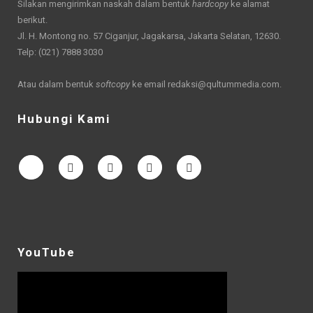
Silakan mengirimkan naskah dalam bentuk
hardcopy
ke alamat
berikut.
Jl. H. Montong no. 57 Ciganjur, Jagakarsa, Jakarta Selatan, 12630.
Telp: (021) 7888 3030
Atau dalam bentuk
softcopy
ke email
redaksi@qultummedia.com
.
Hubungi Kami
YouTube