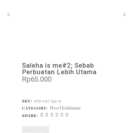
Saleha is me#2; Sebab
Perbuatan Lebih Utama
Rp
65.000
979-017-322-9
SKU:
Novel Keislaman
CATEGORY:
SHARE: