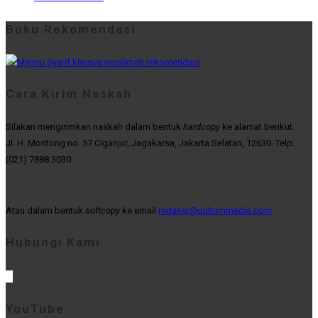
Buku Rekomendasi
Cara Kirim Naskah
Silakan mengirimkan naskah dalam bentuk
hardcopy
ke alamat berikut.
Jl. H. Montong no. 57 Ciganjur, Jagakarsa, Jakarta Selatan, 12630. Telp:
(021) 7888 3030
Atau dalam bentuk
softcopy
ke email
redaksi@qultummedia.com
.
Hubungi Kami
YouTube