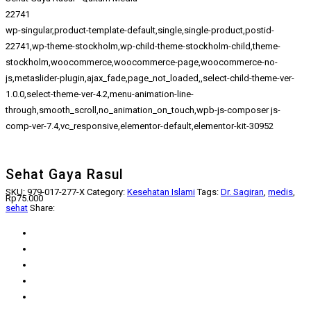
22741
wp-singular,product-template-default,single,single-product,postid-
22741,wp-theme-stockholm,wp-child-theme-stockholm-child,theme-
stockholm,woocommerce,woocommerce-page,woocommerce-no-
js,metaslider-plugin,ajax_fade,page_not_loaded,,select-child-theme-ver-
1.0.0,select-theme-ver-4.2,menu-animation-line-
through,smooth_scroll,no_animation_on_touch,wpb-js-composer js-
comp-ver-7.4,vc_responsive,elementor-default,elementor-kit-30952
Sehat Gaya Rasul
SKU:
979-017-277-X
Category:
Kesehatan Islami
Tags:
Dr. Sagiran
,
medis
,
Rp
75.000
sehat
Share: