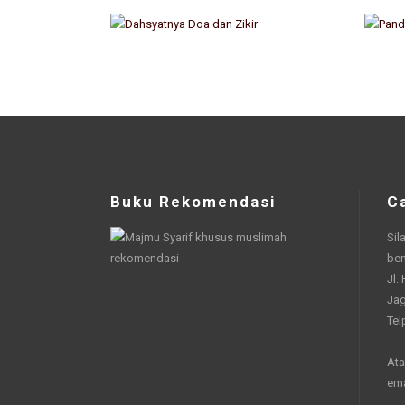
Buku Rekomendasi
C
Sil
be
Jl.
Jag
Tel
Ata
em