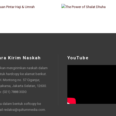
ara Kirim Naskah
YouTube
akan mengirimkan naskah dalam
ntuk
hardcopy
ke alamat berikut.
 H. Montong no. 57 Ciganjur,
akarsa, Jakarta Selatan, 12630.
p: (021) 7888 3030
u dalam bentuk
softcopy
ke
ail
redaksi@qultummedia.com
.