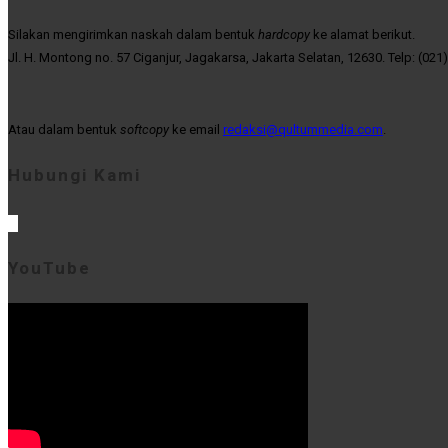
Silakan mengirimkan naskah dalam bentuk
hardcopy
ke alamat berikut.
Jl. H. Montong no. 57 Ciganjur, Jagakarsa, Jakarta Selatan, 12630. Telp: (021
Atau dalam bentuk
softcopy
ke email
redaksi@qultummedia.com
.
Hubungi Kami
YouTube