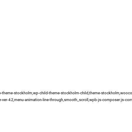
811,wp-theme-stockholm,wp-child-theme-stockholm-child,theme-stockholm,
me-ver-4.2,menu-animation-line-through,smooth_scroll,wpb-js-composer js-com