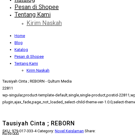
Pesan di Shopee
Tentang Kami
Kirim Naskah
Home
Blog
Katalog
Pesan di Shopee
Tentang Kami
Kirim Naskah
Tausiyah Cinta ; REBORN - Qultum Media
22811
wp-singular,product-template-default,single,single-product,postid-22
plugin,ajax_fade,page_not_loaded,,select-child-theme-ver-1.0.0,select-the
Tausiyah Cinta ; REBORN
SKU:
979-017-333-4
Category:
Novel Keislaman
Share:
Rp
59.000