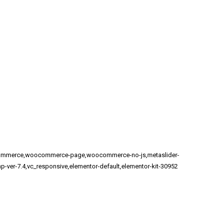
woocommerce,woocommerce-page,woocommerce-no-js,metaslider-
p-ver-7.4,vc_responsive,elementor-default,elementor-kit-30952