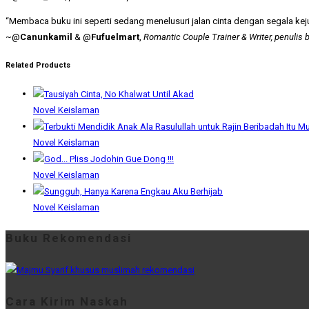
“Membaca buku ini seperti sedang menelusuri jalan cinta dengan segala kej
~@
Canunkamil
& @
Fufuelmart
,
Romantic Couple Trainer & Writer, penulis b
Related Products
Novel Keislaman
Novel Keislaman
Novel Keislaman
Novel Keislaman
Buku Rekomendasi
Cara Kirim Naskah