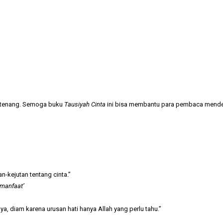
an tenang. Semoga buku
Tausiyah Cinta
ini bisa membantu para pembaca mendefini
an-kejutan tentang cinta.”
rmanfaat’
a, diam karena urusan hati hanya Allah yang perlu tahu.”