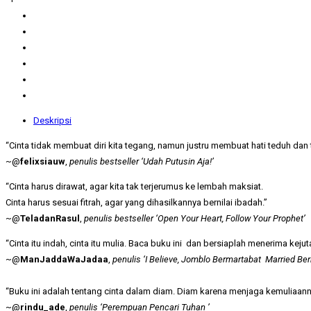
Deskripsi
“Cinta tidak membuat diri kita tegang, namun justru membuat hati teduh d
~@
felixsiauw
,
penulis bestseller ‘Udah Putusin Aja!’
“Cinta harus dirawat, agar kita tak terjerumus ke lembah maksiat.
Cinta harus sesuai fitrah, agar yang dihasilkannya bernilai ibadah.”
~@
TeladanRasul
,
penulis bestseller ‘Open Your Heart, Follow Your Prophet’
“Cinta itu indah, cinta itu mulia. Baca buku ini dan bersiaplah menerima kejut
~@
ManJaddaWaJadaa
,
penulis ‘I Believe, Jomblo Bermartabat Married Be
“Buku ini adalah tentang cinta dalam diam. Diam karena menjaga kemuliaanny
~@
rindu_ade
,
penulis ‘Perempuan Pencari Tuhan ’