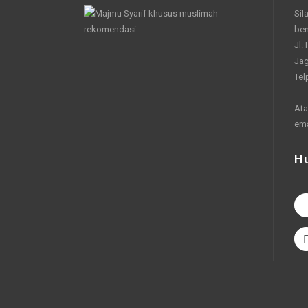
Sil
be
Jl.
Jag
Tel
Ata
em
H