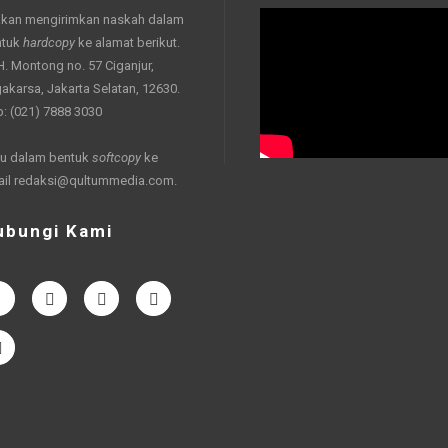
akan mengirimkan naskah dalam
ntuk
hardcopy
ke alamat berikut.
 H. Montong no. 57 Ciganjur,
akarsa, Jakarta Selatan, 12630.
p: (021) 7888 3030
u dalam bentuk
softcopy
ke
ail
redaksi@qultummedia.com
.
ubungi Kami