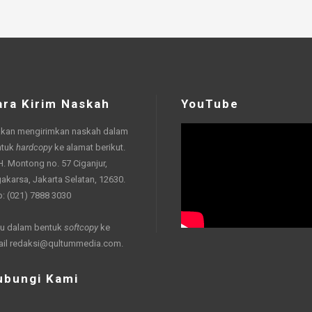
ara Kirim Naskah
YouTube
akan mengirimkan naskah dalam
ntuk
hardcopy
ke alamat berikut.
 H. Montong no. 57 Ciganjur,
akarsa, Jakarta Selatan, 12630.
p: (021) 7888 3030
u dalam bentuk
softcopy
ke
ail
redaksi@qultummedia.com
.
ubungi Kami