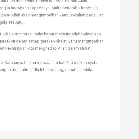
ak bisa melaksanakannya kembali. Firman Allah;
i yang ia hadapkan kepadanya. Maka berlomba-lombalah
 pasti Allah akan mengumpulkan kamu sekalian pada Hari
ala sesuatu.
. Jika konsentrasi mulai kabur maka ingatlah bahwa kita
si takbir dalam setiap gerakan shalat, yaitu mengingatkan
lain kekhusyuan kita menghadap Allah dalam shalat.
u. Karenanya bila terlintas dalam hati kita bisikan syetan
tengah menantimu, dia lebih penting, cepatlah ! Maka
