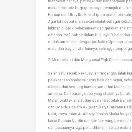
mendapat cahaya, petunjuk dan kebahagiaan pad
maka tidak ada baginya cahaya, petunjuk dan keb
Haman dan Ubay Ibn Khalaf (para pemimpin kafir)
Agar kita dapat merasakan shalat sebagai kebut
hikmah di balik pelaksanaan dan gerakan shalat
dibahas Prof. Saboe dalam bukunya “Shalat dan 
duduk tumaninah dengan jari kaki dilipatkan, a
mata dan bagian vital lainnya, sehingga berpeng
2. Mempelajari dan Menguasai Fiqh Shalat secara
Salah satu sebab kekhusyuan terganggu ialah ku
pelaksanaan shalat ini harus baik dan benar, se
dihisab dari seorang hamba pada Hari Kiamat iala
amalnya. Dan barangsiapa yang shalatnya buruk, 
Materi praktek shalat dan doa shalat telah banya
dan Doa-doa dalam Al-Quran, karya Hussein Badje
Nabi, karya Imam Al-Albany Risalah Shalat karya
karya Subhan Nurdin dan lain-lain yang berdasar
dan bacaannya juga perlu difahami setiap makna 