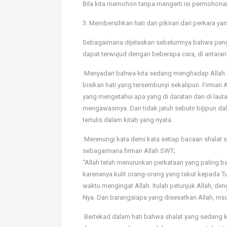
Bila kita memohon tanpa mengerti isi permohonan
3. Membersihkan hati dan pikiran dari perkara 
Sebagaimana dijelaskan sebelumnya bahwa pengert
dapat terwujud dengan beberapa cara, di antaran
 Menyadari bahwa kita sedang menghadap Alla
bisikan hati yang tersembunyi sekalipun. Firman 
yang mengetahui apa yang di daratan dan di laut
mengawasinya. Dan tidak jatuh sebutir bijipun d
tertulis dalam kitab yang nyata.
 Merenungi kata demi kata setiap bacaan shalat
sebagaimana firman Allah SWT;
“Allah telah menurunkan perkataan yang paling ba
karenanya kulit orang-orang yang takut kepada T
waktu mengingat Allah. Itulah petunjuk Allah, den
Nya. Dan barangsiapa yang disesatkan Allah, nis
 Bertekad dalam hati bahwa shalat yang sedang 