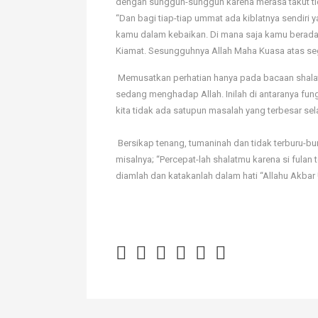
dengan sungguh-sungguh karena merasa takut tid
“Dan bagi tiap-tiap ummat ada kiblatnya sendir
kamu dalam kebaikan. Di mana saja kamu berada
Kiamat. Sesungguhnya Allah Maha Kuasa atas seg
 Memusatkan perhatian hanya pada bacaan shalat
sedang menghadap Allah. Inilah di antaranya fung
kita tidak ada satupun masalah yang terbesar se
 Bersikap tenang, tumaninah dan tidak terburu-bur
misalnya; “Percepat-lah shalatmu karena si fulan 
diamlah dan katakanlah dalam hati “Allahu Akbar !