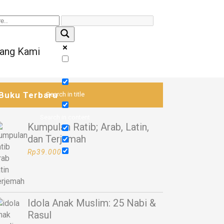
ang Kami
Exact matches only
Buku Terbaru
Search in title
Search in content
Kumpulan Ratib; Arab, Latin,
dan Terjemah
Rp
39.000
Idola Anak Muslim: 25 Nabi &
Rasul