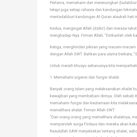
Pertama, memahami dan merenungkan (tadabbur) s
tetapi juga setiap rahasia dan kandungan hikma
mentadabburi kandungan Al-Quran ataukah hati m
Kedua, mengingat Allah (dzikir) dan merasa tak
menghadap-Nya. Firman Allah; “Dirikanlah oleh k
Ketiga, menghindari pikiran yang macam-macam s
dengan Allah SWT. Bahkan para ulama berkata; “Sh
Untuk meraih khusyu seharusnya kita memperhatik
1. Memahami urgensi dan fungsi shalat.
Banyak orang Islam yang melaksanakan shalat b
kewajiban yang membebani dirinya. Oleh sebab it
memahami fungsi dan keutamaan kita melaksana
memelihara shalat. Firman Allah SWT:
“Dan orang-orang yang memelihara shalatnya, mer
memperoleh surga Firdaus dan mereka akan kekal
Rasulullah SAW menjelaskan tentang shalat, sab