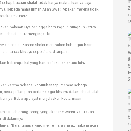
etiap bacaan shalat, tidak hanya makna luarnya saja
hnya, sebagaimana firman Allah SWT: “Apakah mereka tidak
ereka terkunci?
ut akan balasan-Nya sehingga bersungguh-sungguh ketika
amu shalat untuk mengingat-Ku.
elain shalat. Karena shalat merupakan hubungan batin
alat tanpa khusyu seperti jasad tanpa ruh.
an beberapa hal yang harus dilakukan antara lain;
ukan karena sebagai kebutuhan tapi merasa sebagai
u, sebagai langkah pertama agar khusyu dalam shalat ialah
kannya. Beberapa ayat menjelaskan keuta-maan
eka itulah orang-orang yang akan me-warisi. Yaitu akan
 di dalamnya.
danya; “Barangsiapa yang memelihara shalat, maka ia akan