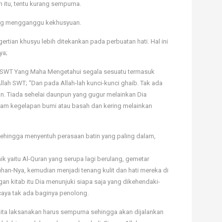
 itu, tentu kurang sempurna.
yang mengganggu kekhusyuan.
ian khusyu lebih ditekankan pada perbuatan hati. Hal ini
ya;
h SWT Yang Maha Mengetahui segala sesuatu termasuk
Allah SWT; “Dan pada Allah-lah kunci-kunci ghaib. Tak ada
an. Tiada sehelai daunpun yang gugur melainkan Dia
alam kegelapan bumi atau basah dan kering melainkan
 sehingga menyentuh perasaan batin yang paling dalam,
ik yaitu Al-Quran yang serupa lagi berulang, gemetar
uhan-Nya, kemudian menjadi tenang kulit dan hati mereka di
gan kitab itu Dia menunjuki siapa saja yang dikehendaki-
caya tak ada baginya penolong.
kita laksanakan harus sempurna sehingga akan dijalankan