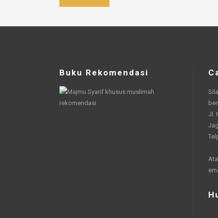
Buku Rekomendasi
C
Sil
be
Jl.
Jag
Tel
Ata
em
H