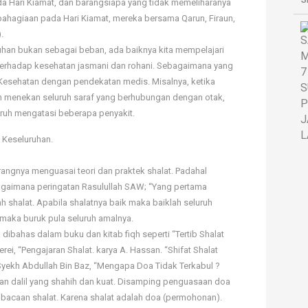
a Hari Kiamat, dan barangsiapa yang tidak memeliharanya
ahagiaan pada Hari Kiamat, mereka bersama Qarun, Firaun,
.
uhan bukan sebagai beban, ada baiknya kita mempelajari
 terhadap kesehatan jasmani dan rohani. Sebagaimana yang
Kesehatan dengan pendekatan medis. Misalnya, ketika
kan menekan seluruh saraf yang berhubungan dengan otak,
aruh mengatasi beberapa penyakit.
 Keseluruhan.
rangnya menguasai teori dan praktek shalat. Padahal
bagaimana peringatan Rasulullah SAW; “Yang pertama
h shalat. Apabila shalatnya baik maka baiklah seluruh
maka buruk pula seluruh amalnya.
k dibahas dalam buku dan kitab fiqh seperti “Tertib Shalat
rei, “Pengajaran Shalat. karya A. Hassan. “Shifat Shalat
 Syekh Abdullah Bin Baz, “Mengapa Doa Tidak Terkabul ?
kan dalil yang shahih dan kuat. Disamping penguasaan doa
bacaan shalat. Karena shalat adalah doa (permohonan).