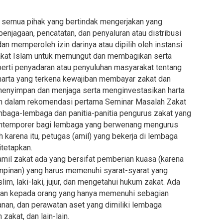
 semua pihak yang bertindak mengerjakan yang
njagaan, pencatatan, dan penyaluran atau distribusi
an memperoleh izin darinya atau dipilih oleh instansi
akat Islam untuk memungut dan membagikan serta
perti penyadaran atau penyuluhan masyarakat tentang
 harta yang terkena kewajiban membayar zakat dan
menyimpan dan menjaga serta menginvestasikan harta
an dalam rekomendasi pertama Seminar Masalah Zakat
embaga-lembaga dan panitia-panitia pengurus zakat yang
kontemporer bagi lembaga yang berwenang mengurus
h karena itu, petugas (amil) yang bekerja di lembaga
tetapkan.
il zakat ada yang bersifat pemberian kuasa (karena
pinan) yang harus memenuhi syarat-syarat yang
slim, laki-laki, jujur, dan mengetahui hukum zakat. Ada
hkan kepada orang yang hanya memenuhi sebagian
panan, dan perawatan aset yang dimiliki lembaga
zakat, dan lain-lain.