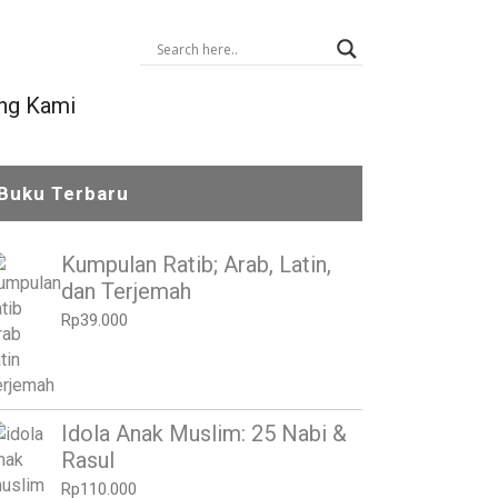
ng Kami
Buku Terbaru
Kumpulan Ratib; Arab, Latin,
dan Terjemah
Rp
39.000
Idola Anak Muslim: 25 Nabi &
Rasul
Rp
110.000