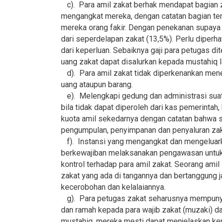
c). Para amil zakat berhak mendapat bagian za
mengangkat mereka, dengan catatan bagian ter
mereka orang fakir. Dengan penekanan supaya tot
dari seperdelapan zakat (13,5%). Perlu diperh
dari keperluan. Sebaiknya gaji para petugas di
uang zakat dapat disalurkan kepada mustahiq l
d). Para amil zakat tidak diperkenankan mene
uang ataupun barang.
e). Melengkapi gedung dan administrasi suat
bila tidak dapat diperoleh dari kas pemerintah
kuota amil sekedarnya dengan catatan bahwa 
pengumpulan, penyimpanan dan penyaluran zak
f). Instansi yang mengangkat dan mengeluarka
berkewajiban melaksanakan pengawasan untuk
kontrol terhadap para amil zakat. Seorang amil
zakat yang ada di tangannya dan bertanggung j
kecerobohan dan kelalaiannya.
g). Para petugas zakat seharusnya mempunya
dan ramah kepada para wajib zakat (muzaki) d
mustahiq, mereka mesti dapat menjelaskan kep