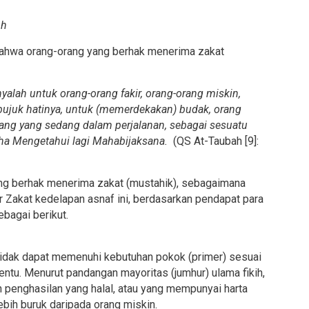
uh
bahwa orang-orang yang berhak menerima zakat
yalah untuk orang-orang fakir, orang-orang miskin,
bujuk hatinya, untuk (memerdekakan) budak, orang
rang yang sedang dalam perjalanan, sebagai sesuatu
ha Mengetahui lagi Mahabijaksana.
(QS At-Taubah [9]:
yang berhak menerima zakat (mustahik), sebagaimana
r Zakat kedelapan asnaf ini, berdasarkan pendapat para
ebagai berikut.
tidak dapat memenuhi kebutuhan pokok (primer) sesuai
ntu. Menurut pandangan mayoritas (jumhur) ulama fikih,
an penghasilan yang halal, atau yang mempunyai harta
ebih buruk daripada orang miskin.