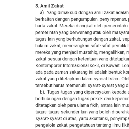
3. Amil Zakat
a). Yang dimaksud dengan amil zakat adalah
berkaitan dengan pengumpulan, penyimpanan, pe
harta zakat. Mereka diangkat oleh pemerintah d
pemerintah yang berwenang atau oleh masyar
tugas lain yang berhubungan dengan zakat, se
hukum zakat, menerangkan sifat-sifat pemilik
mereka yang menjadi mustahiq, mengalihkan, 
zakat sesuai dengan ketentuan yang ditetapk
Kontemporer Internasional ke-3, di Kuwait. L
ada pada zaman sekarang ini adalah bentuk 
zakat yang ditetapkan dalam syariat Islam. Ole
tersebut harus memenuhi syarat-syarat yang di
b). Tugas-tugas yang dipercayakan kepada am
berhubungan dengan tugas pokok dan kepemim
ditetapkan oleh para ulama fikih, antara lain mu
tugas-tugas sekunder lain yang boleh disera
syarat-syarat di atas, yaitu akuntansi, penyim
pengelola zakat, pengetahuan tentang ilmu fikih 