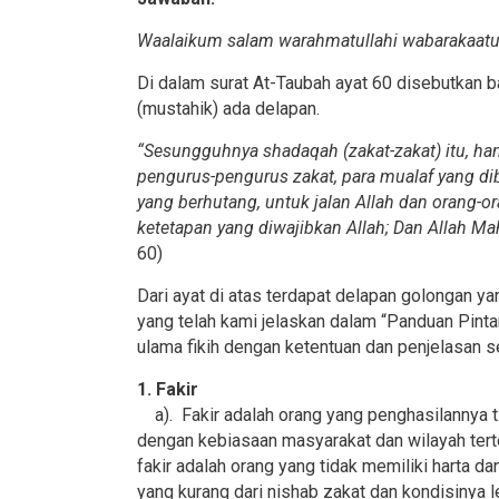
Waalaikum salam warahmatullahi wabarakaat
Di dalam surat At-Taubah ayat 60 disebutkan 
(mustahik) ada delapan.
“Sesungguhnya shadaqah (zakat-zakat) itu, han
pengurus-pengurus zakat, para mualaf yang di
yang berhutang, untuk jalan Allah dan orang-o
ketetapan yang diwajibkan Allah; Dan Allah Ma
60)
Dari ayat di atas terdapat delapan golongan 
yang telah kami jelaskan dalam “Panduan Pinta
ulama fikih dengan ketentuan dan penjelasan s
1. Fakir
a). Fakir adalah orang yang penghasilannya 
dengan kebiasaan masyarakat dan wilayah terte
fakir adalah orang yang tidak memiliki harta d
yang kurang dari nishab zakat dan kondisinya l