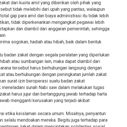
kat dari kuota amil yang diberikan oleh pihak yang
sebut tidak melebihi dari upah yang pantas, walaupun
al gaji para amil dan biaya administrasi itu tidak lebih
atikan, tidak diperkenankan mengangkat pegawai lebih
tetapkan dan diambil dari anggaran pemerintah, sehingga
ain.
rima sogokan, hadiah atau hibah, baik dalam bentuk
u badan zakat dengan segala peralatan yang diperlukan
, hibah atau sumbangan lain, maka dapat diambil dari
sarana tersebut harus berhubungan langsung dengan
at atau berhubungan dengan peningkatan jumlah zakat.
n surat izin beroperasi suatu badan zakat
 meneladani sunah Nabi saw dalam melakukan tugas
 zakat harus jujur dan bertanggung jawab terhadap harta
awab mengganti kerusakan yang terjadi akibat
i etika keislaman secara umum. Misalnya, penyantun
an selalu mendoakan mereka. Begitu juga terhadap para
entingan zakat dalam menciptakan solidaritas sosial.