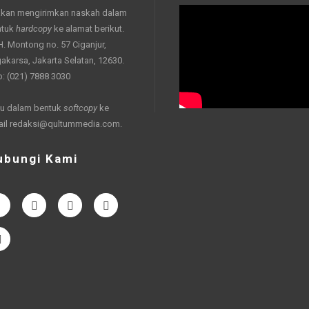
akan mengirimkan naskah dalam
ntuk
hardcopy
ke alamat berikut.
 H. Montong no. 57 Ciganjur,
akarsa, Jakarta Selatan, 12630.
p: (021) 7888 3030
u dalam bentuk
softcopy
ke
ail
redaksi@qultummedia.com
.
ubungi Kami