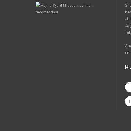
Sil
be
Jl.
Jag
Tel
Ata
em
H