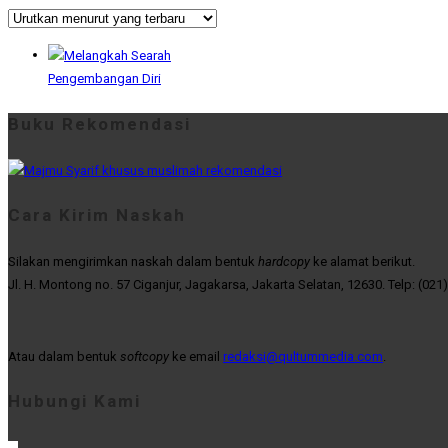
Pengembangan Diri
Buku Rekomendasi
Cara Kirim Naskah
Silakan mengirimkan naskah dalam bentuk
hardcopy
ke alamat berikut.
Jl. H. Montong no. 57 Ciganjur, Jagakarsa, Jakarta Selatan, 12630. Telp: (021
Atau dalam bentuk
softcopy
ke email
redaksi@qultummedia.com
.
Hubungi Kami