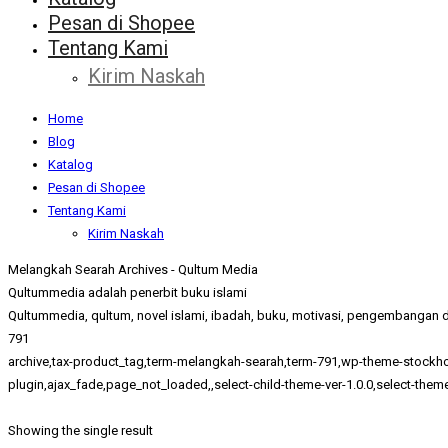
Pesan di Shopee
Tentang Kami
Kirim Naskah
Home
Blog
Katalog
Pesan di Shopee
Tentang Kami
Kirim Naskah
Melangkah Searah Archives - Qultum Media
Qultummedia adalah penerbit buku islami
Qultummedia, qultum, novel islami, ibadah, buku, motivasi, pengembangan di
791
archive,tax-product_tag,term-melangkah-searah,term-791,wp-theme-sto
plugin,ajax_fade,page_not_loaded,,select-child-theme-ver-1.0.0,select-the
Showing the single result