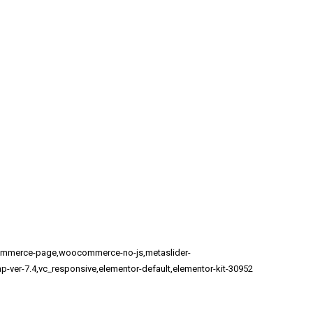
commerce-page,woocommerce-no-js,metaslider-
p-ver-7.4,vc_responsive,elementor-default,elementor-kit-30952