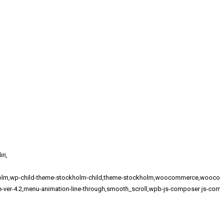
ri,
ckholm,wp-child-theme-stockholm-child,theme-stockholm,woocommerce,woo
me-ver-4.2,menu-animation-line-through,smooth_scroll,wpb-js-composer js-com