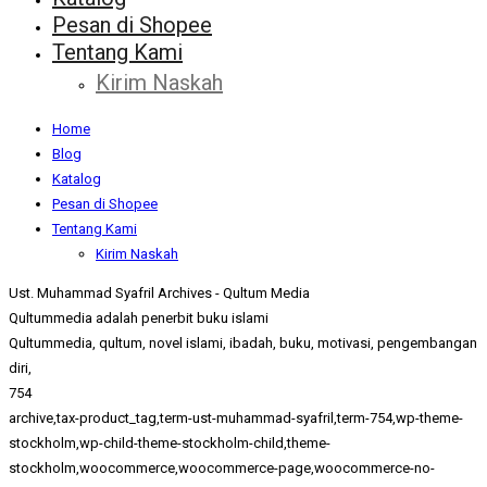
Pesan di Shopee
Tentang Kami
Kirim Naskah
Home
Blog
Katalog
Pesan di Shopee
Tentang Kami
Kirim Naskah
Ust. Muhammad Syafril Archives - Qultum Media
Qultummedia adalah penerbit buku islami
Qultummedia, qultum, novel islami, ibadah, buku, motivasi, pengembangan
diri,
754
archive,tax-product_tag,term-ust-muhammad-syafril,term-754,wp-theme-
stockholm,wp-child-theme-stockholm-child,theme-
stockholm,woocommerce,woocommerce-page,woocommerce-no-