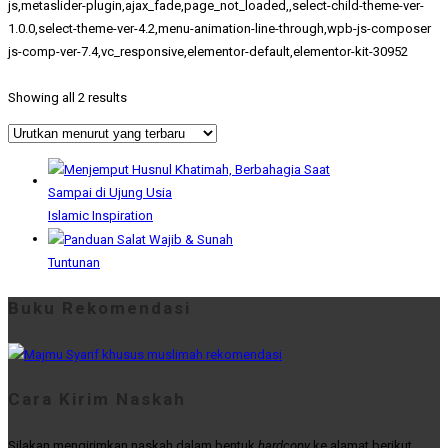
js,metaslider-plugin,ajax_fade,page_not_loaded,,select-child-theme-ver-
1.0.0,select-theme-ver-4.2,menu-animation-line-through,wpb-js-composer
js-comp-ver-7.4,vc_responsive,elementor-default,elementor-kit-30952
Showing all 2 results
Islamic Inspiration
Tuntunan
Buku Rekomendasi
Cara Kirim Naskah
Silakan mengirimkan naskah dalam bentuk
hardcopy
ke alamat berikut.