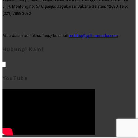
Jl. H. Montong no. 57 Ciganjur, Jagakarsa, Jakarta Selatan, 12630. Telp:
(021) 7888 3030
Atau dalam bentuk
softcopy
ke email
redaksi@qultummedia.com
.
Hubungi Kami
YouTube