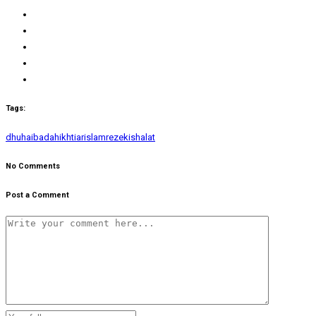
Tags:
dhuha
ibadah
ikhtiar
islam
rezeki
shalat
No Comments
Post a Comment