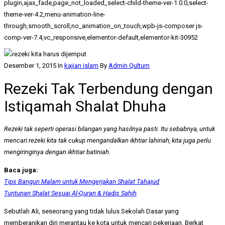
plugin,ajax_fade,page_not_loaded,,select-child-theme-ver-1.0.0,select-
theme-ver-4.2,menu-animation-line-
through,smooth_scroll,no_animation_on_touch,wpb-js-composer js-
comp-ver-7.4,vc_responsive,elementor-default,elementor-kit-30952
Desember 1, 2015
In
kajian islam
By
Admin Qultum
Rezeki Tak Terbendung dengan
Istiqamah Shalat Dhuha
Rezeki tak seperti operasi bilangan yang hasilnya pasti. Itu sebabnya, untuk
mencari rezeki kita tak cukup mengandalkan ikhtiar lahiriah, kita juga perlu
mengiringinya dengan ikhtiar batiniah.
Baca juga:
Tips Bangun Malam untuk Mengerjakan Shalat Tahajud
Tuntunan Shalat Sesuai Al-Quran & Hadis Sahih
Sebutlah Ali, seseorang yang tidak lulus Sekolah Dasar yang
memberanikan diri merantau ke kota untuk mencari pekerjaan. Berkat