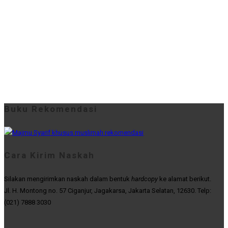
Buku Rekomendasi
Cara Kirim Naskah
Silakan mengirimkan naskah dalam bentuk
hardcopy
ke alamat berikut.
Jl. H. Montong no. 57 Ciganjur, Jagakarsa, Jakarta Selatan, 12630. Telp:
(021) 7888 3030