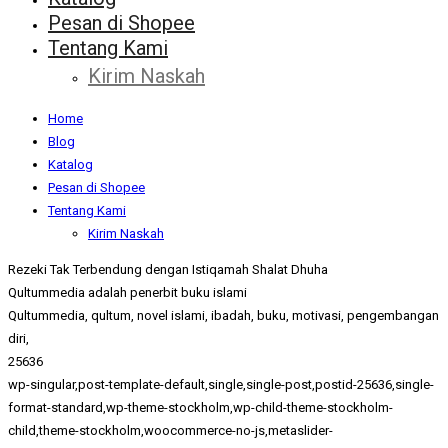
Pesan di Shopee
Tentang Kami
Kirim Naskah
Home
Blog
Katalog
Pesan di Shopee
Tentang Kami
Kirim Naskah
Rezeki Tak Terbendung dengan Istiqamah Shalat Dhuha
Qultummedia adalah penerbit buku islami
Qultummedia, qultum, novel islami, ibadah, buku, motivasi, pengembangan
diri,
25636
wp-singular,post-template-default,single,single-post,postid-25636,single-
format-standard,wp-theme-stockholm,wp-child-theme-stockholm-
child,theme-stockholm,woocommerce-no-js,metaslider-