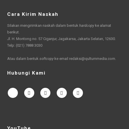
Cara Kirim Naskah
Silakan mengirimkan naskah dalam bentuk
hardcopy
ke alamat
berikut.
Jl. H. Montong no. 57 Ciganjur, Jagakarsa, Jakarta Selatan, 12630.
Telp: (021) 7888 3030
Atau dalam bentuk
softcopy
ke email
redaksi@qultummedia.com
.
Hubungi Kami
YouTube