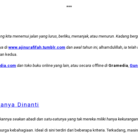
***
kita menemui jalan yang lurus, berliku, menanjak, atau menurun. Kadang berge
ya di
www.ajinurafifah.tumblr.com
dan awal tahun ini,
alhamdulillah
, ia tel
kan kedua.
dia.com
dan toko buku
online
yang lain, atau secara
offline
di
Gramedia
,
Gun
Hanya Dinanti
tikannya seakan abadi dan satu-satunya yang tak mereka miliki hanya kekurangan
surga kebahagiaan. Ideal di sini terdiri dari beberapa kriteria. Terkadang, ma