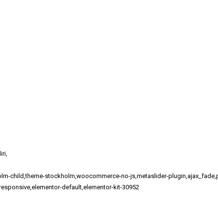
ri,
lm-child,theme-stockholm,woocommerce-no-js,metaslider-plugin,ajax_fade,pag
responsive,elementor-default,elementor-kit-30952