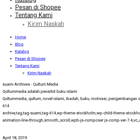
Pesan di Shopee
Tentang Kami
Kirim Naskah
Home
Blog
Katalog
Pesan di Shopee
Tentang Kami
Kirim Naskah
suami Archives - Qultum Media
Qultummedia adalah penerbit buku islami
Qultummedia, qultum, novel islami, ibadah, buku, motivasi, pengembangan di
614
archive,tag,tag-suami,tag-614,wp-theme-stockholm,wp-child-theme-stockho
animation-line-through,smooth_scroll,wpb-js-composer js-comp-ver-7.4,vc_
April 18, 2019