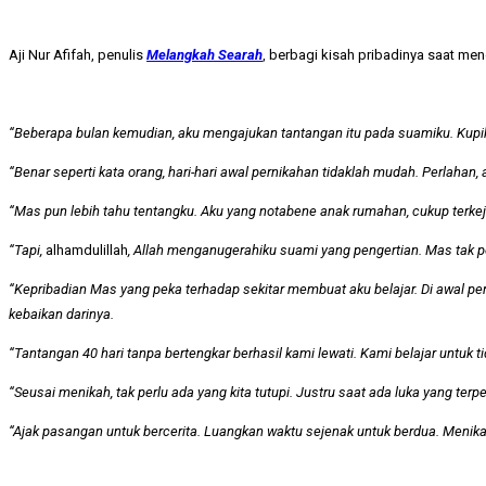
Aji Nur Afifah, penulis
Melangkah Searah
, berbagi kisah pribadinya saat men
“Beberapa bulan kemudian, aku mengajukan tantangan itu pada suamiku. Kupiki
“Benar seperti kata orang, hari-hari awal pernikahan tidaklah mudah. Perlaha
“Mas pun lebih tahu tentangku. Aku yang notabene anak rumahan, cukup terke
“Tapi,
alhamdulillah
, Allah menganugerahiku suami yang pengertian. Mas tak 
“Kepribadian Mas yang peka terhadap sekitar membuat aku belajar. Di awal p
kebaikan darinya.
“Tantangan 40 hari tanpa bertengkar berhasil kami lewati. Kami belajar untu
“Seusai menikah, tak perlu ada yang kita tutupi. Justru saat ada luka yang t
“Ajak pasangan untuk bercerita. Luangkan waktu sejenak untuk berdua. Menikah