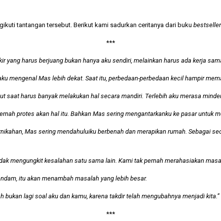
gikuti tantangan tersebut. Berikut kami sadurkan ceritanya dari buku
bestseller
***
r yang harus berjuang bukan hanya aku sendiri, melainkan harus ada kerja sama
n, aku mengenal Mas lebih dekat. Saat itu, perbedaan-perbedaan kecil hampir m
jut saat harus banyak melakukan hal secara mandiri. Terlebih aku merasa mind
pernah protes akan hal itu. Bahkan Mas sering mengantarkanku ke pasar untuk
ernikahan, Mas sering mendahuluiku berbenah dan merapikan rumah. Sebagai seo
k tidak mengungkit kesalahan satu sama lain. Kami tak pernah merahasiakan mas
erpendam, itu akan menambah masalah yang lebih besar.
 bukan lagi soal aku dan kamu, karena takdir telah mengubahnya menjadi kita.”
***