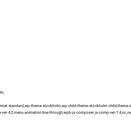
ri,
e-format-standard,wp-theme-stockholm,wp-child-theme-stockholm-child,them
me-ver-4.2,menu-animation-line-through,wpb-js-composer js-comp-ver-7.4,vc_r