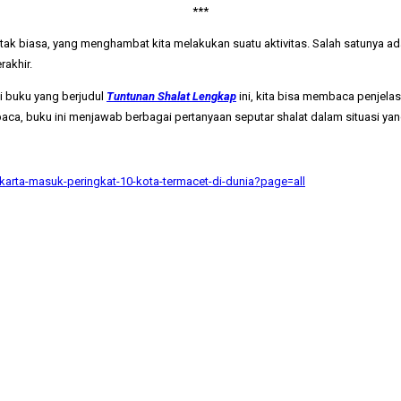
***
g tak biasa, yang menghambat kita melakukan suatu aktivitas. Salah satunya 
rakhir.
ui buku yang berjudul
Tuntunan Shalat Lengkap
ini, kita bisa membaca penjela
, buku ini menjawab berbagai pertanyaan seputar shalat dalam situasi yang
arta-masuk-peringkat-10-kota-termacet-di-dunia?page=all