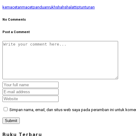
kemacetan
macet
panduan
rukhshah
shalat
tip
tuntunan
No Comments
Post a Comment
Simpan nama, email, dan situs web saya pada peramban ini untuk komen
Buku Terbaru