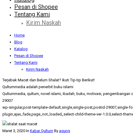
Pesan di Shopee
Tentang Kami
Kirim Naskah
Home
Blog
Katalog
Pesan di Shopee
Tentang Kami
Kirim Naskah
Terjebak Macet dan Belum Shalat? Ikuti Tip-tip Berikut!
Qultummedia adalah penerbit buku islami
Qultummedia, qultum, novel islami, ibadah, buku, motivasi, pengembangan di
29007
wp-singular,post-template-default,single,single-post,postid-29007,singl
plugin,ajax_fade,page_not_loaded,,select-child-theme-ver-1.0.0,select-the
Maret 3, 2020
In
Kabar Qultum
By
agung