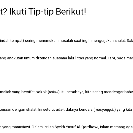
Ikuti Tip-tip Berikut!
indah tempat) sering menemukan masalah saat ingin mengerjakan shalat. Sal
ng angkutan umum di tengah suasana lalu lintas yang normal. Tapi, bagaimana 
amaliah yang bersifat pokok (
ushul
). Itu sebabnya, kita sering mendengar ba
kenaan dengan shalat. Ini seturut ada-tidaknya kendala (
masyaqqoh
) yang kita
a yang manusiawi. Dalam istilah Syekh Yusuf Al-Qordhowi, Islam memang aga