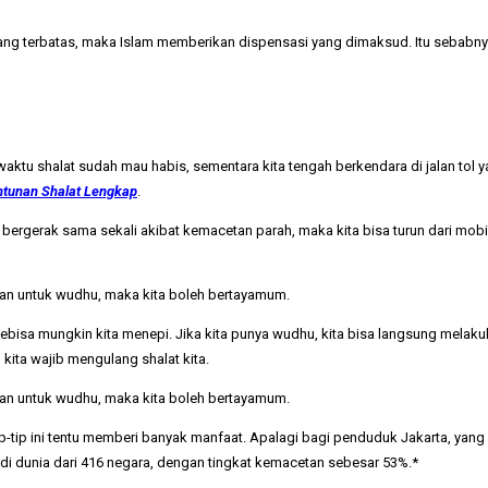
ng terbatas, maka Islam memberikan dispensasi yang dimaksud. Itu sebabnya
t waktu shalat sudah mau habis, sementara kita tengah berkendara di jalan tol 
tunan Shalat Lengkap
.
ak bergerak sama sekali akibat kemacetan parah, maka kita bisa turun dari mobil
nakan untuk wudhu, maka kita boleh bertayamum.
 sebisa mungkin kita menepi. Jika kita punya wudhu, kita bisa langsung melak
ita wajib mengulang shalat kita.
nakan untuk wudhu, maka kita boleh bertayamum.
p-tip ini tentu memberi banyak manfaat. Apalagi bagi penduduk Jakarta, yan
0 di dunia dari 416 negara, dengan tingkat kemacetan sebesar 53%.*