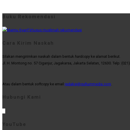
Buku Rekomendasi
Cara Kirim Naskah
Silakan mengirimkan naskah dalam bentuk
hardcopy
ke alamat berikut.
Jl. H. Montong no. 57 Ciganjur, Jagakarsa, Jakarta Selatan, 12630. Telp: (021
Atau dalam bentuk
softcopy
ke email
redaksi@qultummedia.com
.
Hubungi Kami
YouTube