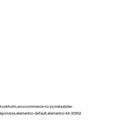
e-stockholm,woocommerce-no-js,metaslider-
esponsive,elementor-default,elementor-kit-30952