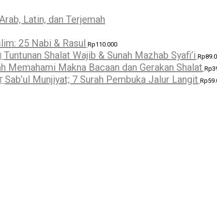
Arab, Latin, dan Terjemah
lim: 25 Nabi & Rasul
Rp
110.000
Tuntunan Shalat Wajib & Sunah Mazhab Syafi’i
Rp
89.
h Memahami Makna Bacaan dan Gerakan Shalat
Rp
3
Sab’ul Munjiyat; 7 Surah Pembuka Jalur Langit
Rp
59.