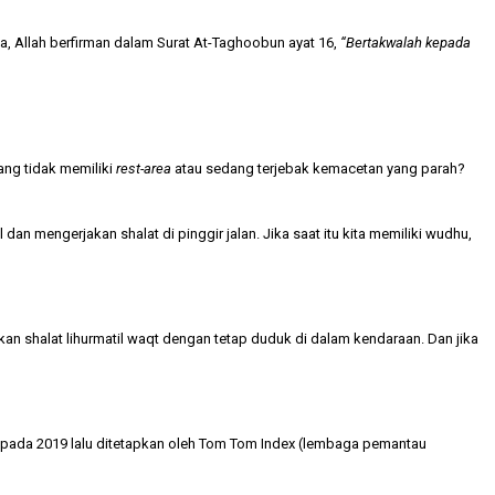
, Allah berfirman dalam Surat At-Taghoobun ayat 16,
“Bertakwalah kepada
yang tidak memiliki
rest-area
atau sedang terjebak kemacetan yang parah?
 dan mengerjakan shalat di pinggir jalan. Jika saat itu kita memiliki wudhu,
ukan shalat lihurmatil waqt dengan tetap duduk di dalam kendaraan. Dan jika
g pada 2019 lalu ditetapkan oleh Tom Tom Index (lembaga pemantau