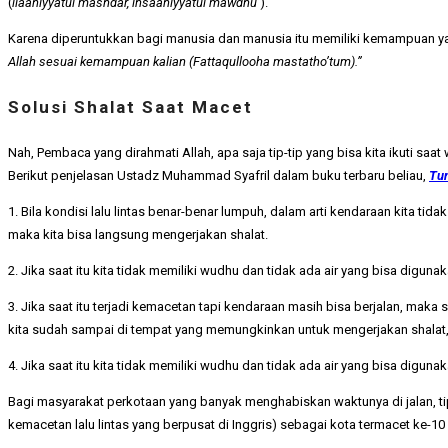
(
ilaahiyyatul mashdar, insaaniyyatul mawdhu’
).
Karena diperuntukkan bagi manusia dan manusia itu memiliki kemampuan ya
Allah sesuai kemampuan kalian (Fattaqullooha mastatho’tum).”
Solusi Shalat Saat Macet
Nah, Pembaca yang dirahmati Allah, apa saja tip-tip yang bisa kita ikuti saa
Berikut penjelasan Ustadz Muhammad Syafril dalam buku terbaru beliau,
Tun
1. Bila kondisi lalu lintas benar-benar lumpuh, dalam arti kendaraan kita tid
maka kita bisa langsung mengerjakan shalat.
2. Jika saat itu kita tidak memiliki wudhu dan tidak ada air yang bisa digu
3. Jika saat itu terjadi kemacetan tapi kendaraan masih bisa berjalan, maka
kita sudah sampai di tempat yang memungkinkan untuk mengerjakan shalat, k
4. Jika saat itu kita tidak memiliki wudhu dan tidak ada air yang bisa digu
Bagi masyarakat perkotaan yang banyak menghabiskan waktunya di jalan, ti
kemacetan lalu lintas yang berpusat di Inggris) sebagai kota termacet ke-1