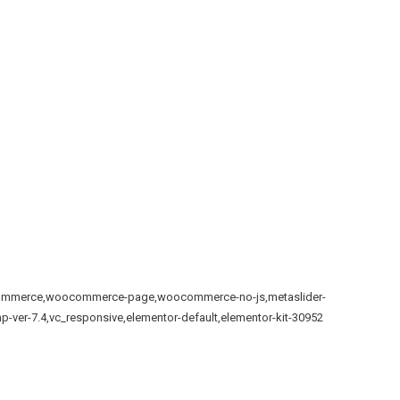
woocommerce,woocommerce-page,woocommerce-no-js,metaslider-
p-ver-7.4,vc_responsive,elementor-default,elementor-kit-30952