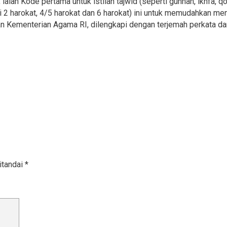
ah Kode pertama untuk istilah tajwid (seperti gunnah, ikhfa, qo
i 2 harokat, 4/5 harokat dan 6 harokat) ini untuk memudahkan m
an Kementerian Agama RI, dilengkapi dengan terjemah perkata dan 
itandai
*