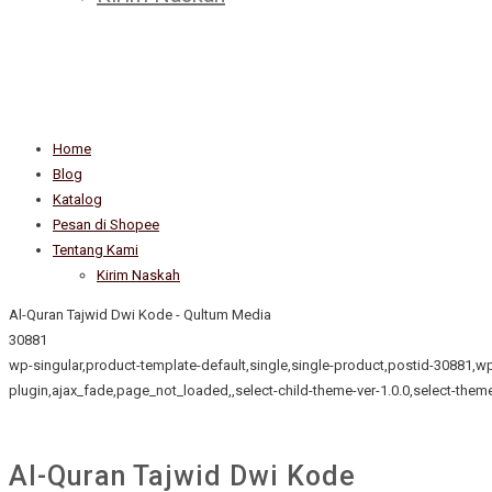
Home
Blog
Katalog
Pesan di Shopee
Tentang Kami
Kirim Naskah
Al-Quran Tajwid Dwi Kode - Qultum Media
30881
wp-singular,product-template-default,single,single-product,postid-30
plugin,ajax_fade,page_not_loaded,,select-child-theme-ver-1.0.0,select-the
Al-Quran Tajwid Dwi Kode