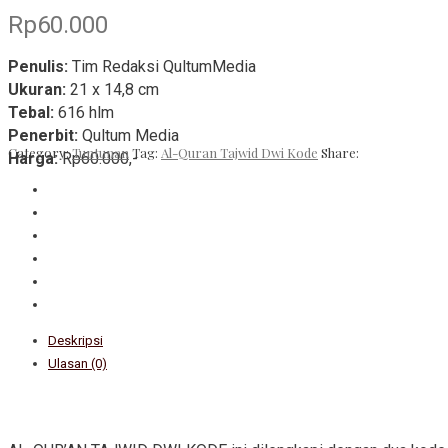
Rp
60.000
Penulis:
Tim Redaksi QultumMedia
Ukuran:
21 x 14,8 cm
Tebal:
616 hlm
Penerbit:
Qultum Media
Category:
Tuntunan
Tag:
Al-Quran Tajwid Dwi Kode
Share:
Harga:
Rp60.000,-
Deskripsi
Ulasan (0)