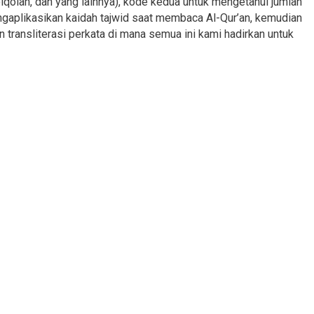
lqolah, dan yang lainnya), kode kedua untuk mengetahui jumlah
engaplikasikan kaidah tajwid saat membaca Al-Qur’an, kemudian
transliterasi perkata di mana semua ini kami hadirkan untuk