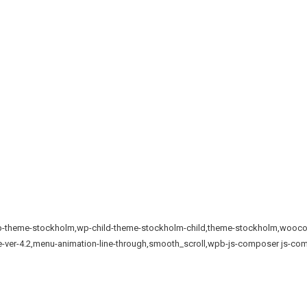
881,wp-theme-stockholm,wp-child-theme-stockholm-child,theme-stockholm,
me-ver-4.2,menu-animation-line-through,smooth_scroll,wpb-js-composer js-com