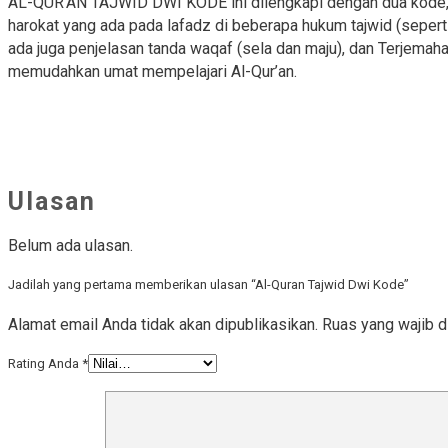
AL-QUR’AN TAJWID DWI KODE ini dilengkapi dengan dua kode, ial
harokat yang ada pada lafadz di beberapa hukum tajwid (sepert
ada juga penjelasan tanda waqaf (sela dan maju), dan Terjemah
memudahkan umat mempelajari Al-Qur’an.
Ulasan
Belum ada ulasan.
Jadilah yang pertama memberikan ulasan “Al-Quran Tajwid Dwi Kode”
Alamat email Anda tidak akan dipublikasikan.
Ruas yang wajib d
Rating Anda
*