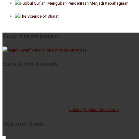
Buku Rekomendasi
Cara Kirim Naskah
Silakan mengirimkan naskah dalam bentuk
hardcopy
ke alamat berikut.
Jl. H. Montong no. 57 Ciganjur, Jagakarsa, Jakarta Selatan, 12630. Telp: (021
Atau dalam bentuk
softcopy
ke email
redaksi@qultummedia.com
.
Hubungi Kami