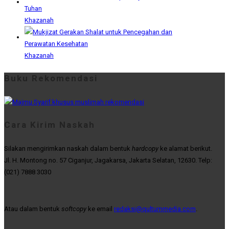
Khazanah
Khazanah
Buku Rekomendasi
Cara Kirim Naskah
Silakan mengirimkan naskah dalam bentuk
hardcopy
ke alamat berikut.
Jl. H. Montong no. 57 Ciganjur, Jagakarsa, Jakarta Selatan, 12630. Telp:
(021) 7888 3030
Atau dalam bentuk
softcopy
ke email
redaksi@qultummedia.com
.