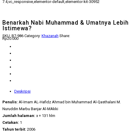
7.4,vc_responsive,elementor-default,elementor-kit-30952
Benarkah Nabi Muhammad & Umatnya Lebih
Istimewa?
SKU:
B7-986
Category:
Khazanah
Share:
Rp
20.000
Deskripsi
Penulis:
Al-Imam AL-Hafidz Ahmad bin Muhammad Al-Qasthalani M.
Nuruddin Marbu Banjar Al-MAkki
Jumlah halaman:
x + 131 hlm
Cetakan:
1
Tahun terbit:
2006