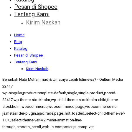
Pesan di Shopee
Tentang Kami
Kirim Naskah
Home
Blog
Katalog
Pesan di Shopee
Tentang Kami
Kirim Naskah
Benarkah Nabi Muhammad & Umatnya Lebih Istimewa? - Qultum Media
22417
wp-singular,product-template-default,single,single-product,postid-
22417,wp-theme-stockholm,wp-child-theme-stockholm-child,theme-
stockholm,woocommerce,woocommerce-page,woocommerce-no-
js,metaslider-plugin,ajax_fade,page_not_loaded,,select-child-theme-ver-
1.0.0,select-theme-ver-4.2,menu-animation-line-
through,smooth_scroll,wpb-js-composer js-comp-ver-