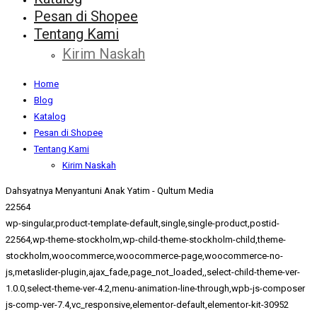
Pesan di Shopee
Tentang Kami
Kirim Naskah
Home
Blog
Katalog
Pesan di Shopee
Tentang Kami
Kirim Naskah
Dahsyatnya Menyantuni Anak Yatim - Qultum Media
22564
wp-singular,product-template-default,single,single-product,postid-
22564,wp-theme-stockholm,wp-child-theme-stockholm-child,theme-
stockholm,woocommerce,woocommerce-page,woocommerce-no-
js,metaslider-plugin,ajax_fade,page_not_loaded,,select-child-theme-ver-
1.0.0,select-theme-ver-4.2,menu-animation-line-through,wpb-js-composer
js-comp-ver-7.4,vc_responsive,elementor-default,elementor-kit-30952