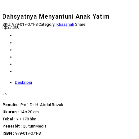
Dahsyatnya Menyantuni Anak Yatim
SKU:
979-017-071-8
Category:
Khazanah
Share:
Rp
27.000
Deskripsi
ak
Penulis :
Prof. Dr. H. Abdul Rozak
Ukuran :
14 x 20 cm
Tebal :
x + 178 hlm.
Penerbit :
QultumMedia
ISBN :
979-017-071-8