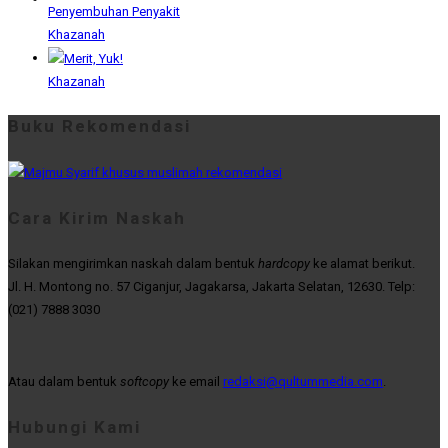
Khazanah
Khazanah
Buku Rekomendasi
Cara Kirim Naskah
Silakan mengirimkan naskah dalam bentuk
hardcopy
ke alamat berikut.
Jl. H. Montong no. 57 Ciganjur, Jagakarsa, Jakarta Selatan, 12630. Telp:
(021) 7888 3030
Atau dalam bentuk
softcopy
ke email
redaksi@qultummedia.com
.
Hubungi Kami