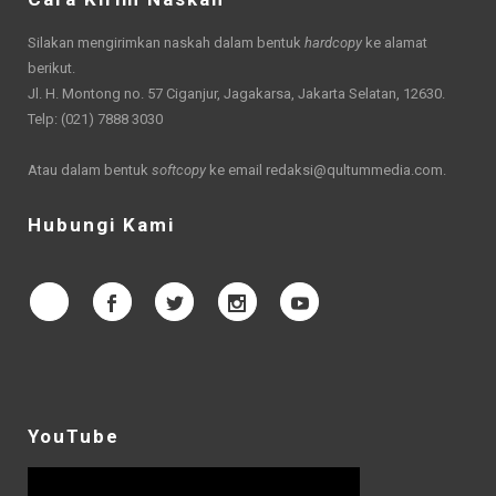
Silakan mengirimkan naskah dalam bentuk
hardcopy
ke alamat
berikut.
Jl. H. Montong no. 57 Ciganjur, Jagakarsa, Jakarta Selatan, 12630.
Telp: (021) 7888 3030
Atau dalam bentuk
softcopy
ke email
redaksi@qultummedia.com
.
Hubungi Kami
YouTube