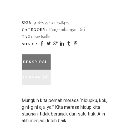
978-979-017-484-9
SKU:
Pengembangan Diri
CATEGORY:
Bestseller
TAG:
SHARE:
DESKRIPSI
ULASAN (0)
Mungkin kita pernah merasa “hidupku, kok,
gini-gini aja, ya.” Kita merasa hidup kita
stagnan, tidak beranjak dari satu titik. Alih-
alih menjadi lebih baik.