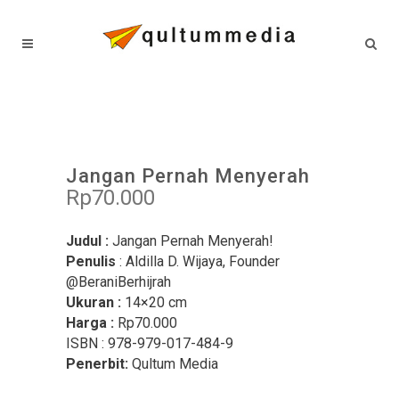
Jangan Pernah Menyerah
Rp
70.000
Judul
:
Jangan Pernah Menyerah!
Penulis
: Aldilla D. Wijaya, Founder
@BeraniBerhijrah
Ukuran
:
14×20 cm
Harga
:
Rp70.000
ISBN
: 978-979-017-484-9
Penerbit:
Qultum Media