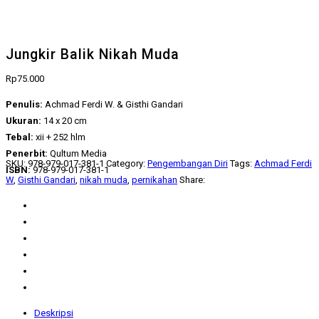
Jungkir Balik Nikah Muda
Rp
75.000
Penulis:
Achmad Ferdi W. & Gisthi Gandari
Ukuran:
14 x 20 cm
Tebal:
xii + 252 hlm
Penerbit:
Qultum Media
SKU:
978-979-017-381-1
Category:
Pengembangan Diri
Tags:
Achmad Ferdi
ISBN:
978-979-017-381-1
W
,
Gisthi Gandari
,
nikah muda
,
pernikahan
Share:
Deskripsi