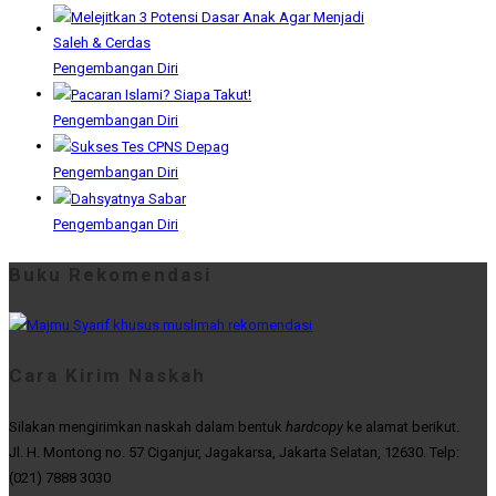
Pengembangan Diri
Pengembangan Diri
Pengembangan Diri
Pengembangan Diri
Buku Rekomendasi
Cara Kirim Naskah
Silakan mengirimkan naskah dalam bentuk
hardcopy
ke alamat berikut.
Jl. H. Montong no. 57 Ciganjur, Jagakarsa, Jakarta Selatan, 12630. Telp:
(021) 7888 3030