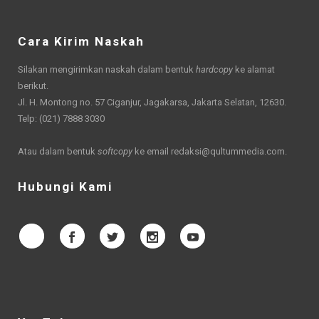
Cara Kirim Naskah
Silakan mengirimkan naskah dalam bentuk
hardcopy
ke alamat
berikut.
Jl. H. Montong no. 57 Ciganjur, Jagakarsa, Jakarta Selatan, 12630.
Telp: (021) 7888 3030
Atau dalam bentuk
softcopy
ke email
redaksi@qultummedia.com
.
Hubungi Kami