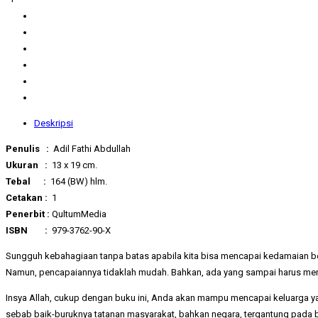
Deskripsi
Penulis :
Adil Fathi Abdullah
Ukuran :
13 x 19 cm.
Tebal :
164 (BW) hlm.
Cetakan :
1
Penerbit :
QultumMedia
ISBN :
979-3762-90-X
Sungguh kebahagiaan tanpa batas apabila kita bisa mencapai kedamaian b
Namun, pencapaiannya tidaklah mudah. Bahkan, ada yang sampai harus menge
Insya Allah, cukup dengan buku ini, Anda akan mampu mencapai keluarga y
sebab baik-buruknya tatanan masyarakat, bahkan negara, tergantung pada b