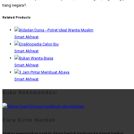
tiang negara?.
Related Products
Smart Akhwat
Smart Akhwat
Smart Akhwat
Smart Akhwat
Buku Rekomendasi
Cara Kirim Naskah
Silakan mengirimkan naskah dalam bentuk
hardcopy
ke alamat berikut.