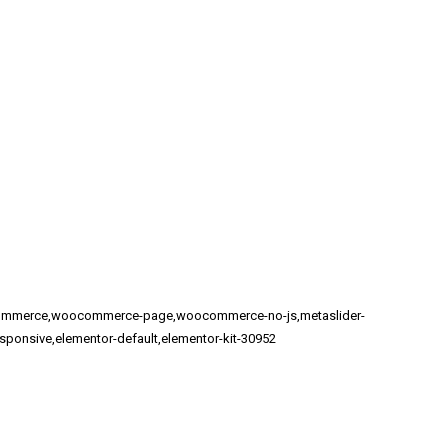
woocommerce,woocommerce-page,woocommerce-no-js,metaslider-
esponsive,elementor-default,elementor-kit-30952