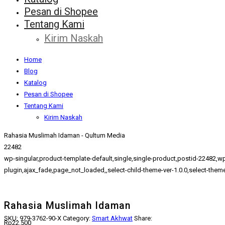
Pesan di Shopee
Tentang Kami
Kirim Naskah
Home
Blog
Katalog
Pesan di Shopee
Tentang Kami
Kirim Naskah
Rahasia Muslimah Idaman - Qultum Media
22482
wp-singular,product-template-default,single,single-product,postid-22
plugin,ajax_fade,page_not_loaded,,select-child-theme-ver-1.0.0,select-the
Rahasia Muslimah Idaman
SKU:
979-3762-90-X
Category:
Smart Akhwat
Share:
Rp
22.500