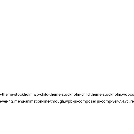
482,wp-theme-stockholm,wp-child-theme-stockholm-child,theme-stockholm,
me-ver-4.2,menu-animation-line-through,wpb-js-composer js-comp-ver-7.4,vc_r