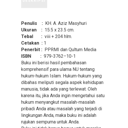
DESKRIPSI
Penulis :
KH. A. Aziz Masyhuri
Ukuran :
15.5 x 23.5 cm.
Tebal :
viii + 204 hlm.
Cetakan :
1
Penerbit :
PPRMI dan Qultum Media
ISBN :
979-3762–10-1
Buku ini berisi hasil pembahasan
komprehensif para ulama NU tentang
hukum-hukum Islam. Hukum-hukum yang
dibahas meliputi segala aspek kehidupan
manusia, tidak ada yang terlewat. Oleh
karena itu, jika Anda ingin mengetahui satu
hukum menyangkut masalah-masalah
pribadi Anda atau masalah yang terjadi di
lingkungan Anda, maka buku ini adalah
rujukan sempurna untuk Anda.