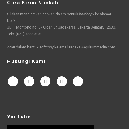
Cara Kirim Naskah
Silakan mengirimkan naskah dalam bentuk
hardcopy
ke alamat
berikut.
Jl. H. Montong no. 57 Ciganjur, Jagakarsa, Jakarta Selatan, 12630.
Telp: (021) 7888 3030
Atau dalam bentuk
softcopy
ke email
redaksi@qultummedia.com
.
Hubungi Kami
YouTube