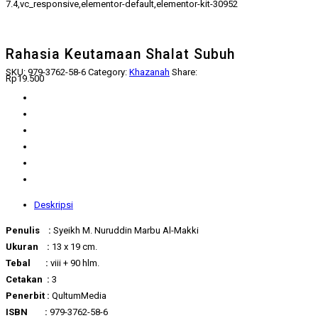
7.4,vc_responsive,elementor-default,elementor-kit-30952
Rahasia Keutamaan Shalat Subuh
SKU:
979-3762-58-6
Category:
Khazanah
Share:
Rp
19.500
Deskripsi
Penulis :
Syeikh M. Nuruddin Marbu Al-Makki
Ukuran :
13 x 19 cm.
Tebal :
viii + 90 hlm.
Cetakan :
3
Penerbit :
QultumMedia
ISBN :
979-3762-58-6