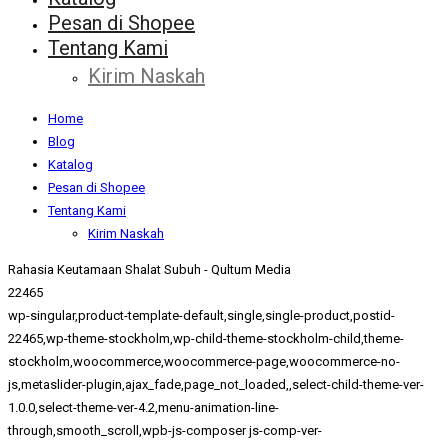
Pesan di Shopee
Tentang Kami
Kirim Naskah
Home
Blog
Katalog
Pesan di Shopee
Tentang Kami
Kirim Naskah
Rahasia Keutamaan Shalat Subuh - Qultum Media
22465
wp-singular,product-template-default,single,single-product,postid-
22465,wp-theme-stockholm,wp-child-theme-stockholm-child,theme-
stockholm,woocommerce,woocommerce-page,woocommerce-no-
js,metaslider-plugin,ajax_fade,page_not_loaded,,select-child-theme-ver-
1.0.0,select-theme-ver-4.2,menu-animation-line-
through,smooth_scroll,wpb-js-composer js-comp-ver-