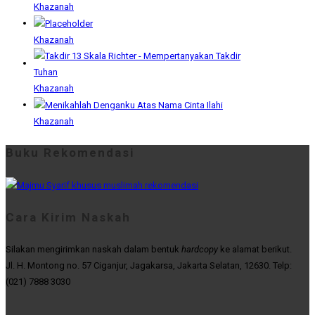
Khazanah
Khazanah
Khazanah
Khazanah
Buku Rekomendasi
Cara Kirim Naskah
Silakan mengirimkan naskah dalam bentuk
hardcopy
ke alamat berikut.
Jl. H. Montong no. 57 Ciganjur, Jagakarsa, Jakarta Selatan, 12630. Telp:
(021) 7888 3030