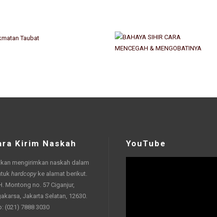
ara Kirim Naskah
YouTube
akan mengirimkan naskah dalam
ntuk
hardcopy
ke alamat berikut.
 H. Montong no. 57 Ciganjur,
akarsa, Jakarta Selatan, 12630.
p: (021) 7888 3030