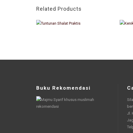
Related Products
Buku Rekomendasi
C
Sil
be
Jl.
Jag
Tel