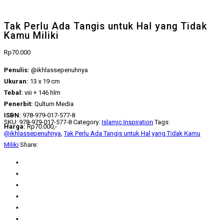
Tak Perlu Ada Tangis untuk Hal yang Tidak
Kamu Miliki
Rp
70.000
Penulis:
@ikhlassepenuhnya
Ukuran:
13 x 19 cm
Tebal:
viii + 146 hlm
Penerbit:
Qultum Media
ISBN:
978-979-017-577-8
SKU:
978-979-017-577-8
Category:
Islamic Inspiration
Tags:
Harga:
Rp70.000,-
@ikhlassepenuhnya
,
Tak Perlu Ada Tangis untuk Hal yang Tidak Kamu
Miliki
Share: