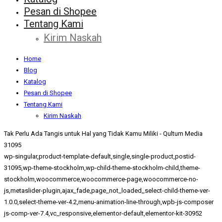
Pesan di Shopee
Tentang Kami
Kirim Naskah
Home
Blog
Katalog
Pesan di Shopee
Tentang Kami
Kirim Naskah
Tak Perlu Ada Tangis untuk Hal yang Tidak Kamu Miliki - Qultum Media
31095
wp-singular,product-template-default,single,single-product,postid-
31095,wp-theme-stockholm,wp-child-theme-stockholm-child,theme-
stockholm,woocommerce,woocommerce-page,woocommerce-no-
js,metaslider-plugin,ajax_fade,page_not_loaded,,select-child-theme-ver-
1.0.0,select-theme-ver-4.2,menu-animation-line-through,wpb-js-composer
js-comp-ver-7.4,vc_responsive,elementor-default,elementor-kit-30952