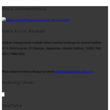
Buku Rekomendasi
Cara Kirim Naskah
Silakan mengirimkan naskah dalam bentuk
hardcopy
ke alamat berikut.
Jl. H. Montong no. 57 Ciganjur, Jagakarsa, Jakarta Selatan, 12630. Telp:
(021) 7888 3030
Atau dalam bentuk
softcopy
ke email
redaksi@qultummedia.com
.
Hubungi Kami
YouTube