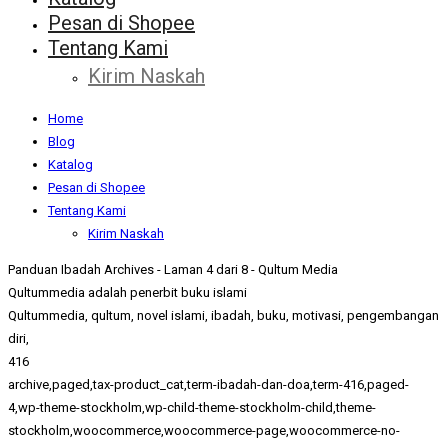
Pesan di Shopee
Tentang Kami
Kirim Naskah
Home
Blog
Katalog
Pesan di Shopee
Tentang Kami
Kirim Naskah
Panduan Ibadah Archives - Laman 4 dari 8 - Qultum Media
Qultummedia adalah penerbit buku islami
Qultummedia, qultum, novel islami, ibadah, buku, motivasi, pengembangan
diri,
416
archive,paged,tax-product_cat,term-ibadah-dan-doa,term-416,paged-
4,wp-theme-stockholm,wp-child-theme-stockholm-child,theme-
stockholm,woocommerce,woocommerce-page,woocommerce-no-