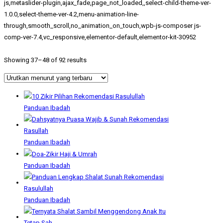
js,metaslider-plugin,ajax_fade,page_not_loaded,,select-child-theme-ver-
1.0.0,select-theme-ver-4.2,menu-animation-line-
through,smooth_scroll,no_animation_on_touch,wpb-js-composer js-
comp-ver-7.4,vc_responsive,elementor-default,elementor-kit-30952
Showing 37–48 of 92 results
Panduan Ibadah
Panduan Ibadah
Panduan Ibadah
Panduan Ibadah