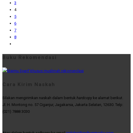
3
4
5
6
7
8
Buku Rekomendasi
Cara Kirim Naskah
Silakan mengirimkan naskah dalam bentuk
hardcopy
ke alamat berikut.
Jl. H. Montong no. 57 Ciganjur, Jagakarsa, Jakarta Selatan, 12630. Telp:
(021) 7888 3030
Atau dalam bentuk
softcopy
ke email
redaksi@qultummedia.com
.