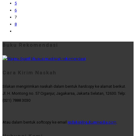
5
6
7
8
Buku Rekomendasi
Cara Kirim Naskah
Silakan mengirimkan naskah dalam bentuk
hardcopy
ke alamat berikut.
Jl. H. Montong no. 57 Ciganjur, Jagakarsa, Jakarta Selatan, 12630. Telp:
(021) 7888 3030
Atau dalam bentuk
softcopy
ke email
redaksi@qultummedia.com
.