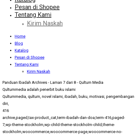
Pesan di Shopee
Tentang Kami
Kirim Naskah
Home
Blog
Katalog
Pesan di Shopee
Tentang Kami
Kirim Naskah
Panduan Ibadah Archives - Laman 7 dari 8 - Qultum Media
Qultummedia adalah penerbit buku islami
Qultummedia, qultum, novel islami, ibadah, buku, motivasi, pengembangan
diri,
416
archive,paged,tax-product_cat,term-ibadah-dan-doa,term-416,paged-
7,wp-theme-stockholm,wp-child-theme-stockholm-child,theme-
stockholm,woocommerce,woocommerce-page,woocommerce-no-