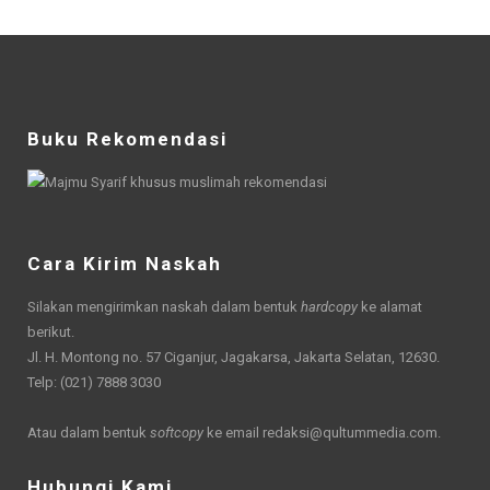
Buku Rekomendasi
Cara Kirim Naskah
Silakan mengirimkan naskah dalam bentuk
hardcopy
ke alamat
berikut.
Jl. H. Montong no. 57 Ciganjur, Jagakarsa, Jakarta Selatan, 12630.
Telp: (021) 7888 3030
Atau dalam bentuk
softcopy
ke email
redaksi@qultummedia.com
.
Hubungi Kami