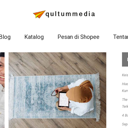
Blog
Katalog
Pesan di Shopee
Tenta
Kei
Hia
Kum
The
Ter
4 B
Sep