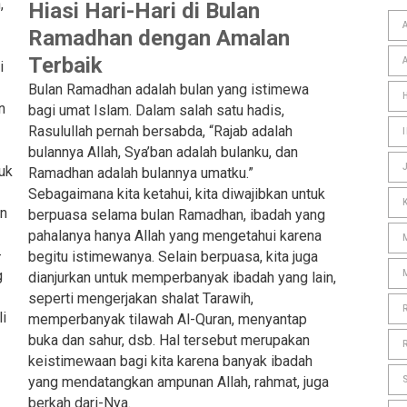
,
Hiasi Hari-
Hari
di Bulan
Ramadhan dengan Amalan
Terbaik
i
Bulan Ramadhan adalah bulan yang istimewa
n
bagi umat Islam. Dalam salah satu hadis,
Rasulullah pernah bersabda, “Rajab adalah
bulannya Allah, Sya’ban adalah bulanku, dan
tuk
Ramadhan adalah bulannya umatku.”
Sebagaimana kita ketahui, kita diwajibkan untuk
an
berpuasa selama bulan Ramadhan, ibadah yang
pahalanya hanya Allah yang mengetahui karena
-
begitu istimewanya. Selain berpuasa, kita juga
g
dianjurkan untuk memperbanyak ibadah yang lain,
seperti mengerjakan shalat Tarawih,
i
memperbanyak tilawah Al-Quran, menyantap
buka dan sahur, dsb. Hal tersebut merupakan
keistimewaan bagi kita karena banyak ibadah
yang mendatangkan ampunan Allah, rahmat, juga
berkah dari-Nya.