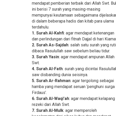
mendapat pemberian terbaik dari Allah Swt. Bu
ini berisi 7 surah yang masing-masing
mempunyai keutamaan sebagaimana dijelaska
di dalam beberapa hadis dan kitab para ulama
terdahulu.
1. Surah Al-Kahfi
: agar mendapat ketenangan
dan perlindungan dari fitnah Dajjal di hari Kiama
2. Surah As-Sajdah
: salah satu surah yang rut
dibaca Rasulullah saw sebelum beliau tidur.
3. Surah Yasin
: agar mendapat ampunan Allah
Swt.
4. Surah Al-Fath
: surah yang dicintai Rasululla
saw disbanding dunia seisinya.
5. Surah Ar-Rahman
: agar tergolong sebagai
hamba yang mendapat seruan ‘penghuni surga
Firdaus’.
6. Surah Al-Waqi’ah
: agar mendapat kelapang
rezeki dari Allah Swt.
7. Surah Al-Mulk
: agar memperoleh