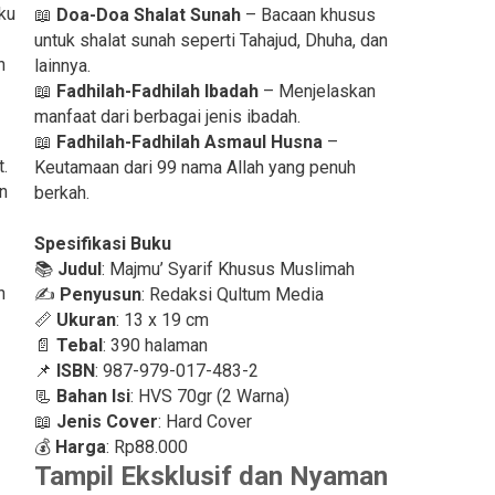
ku
📖
Doa-
Doa Shalat Sunah
– Bacaan khusus
untuk shalat sunah seperti Tahajud, Dhuha, dan
n
lainnya.
📖
Fadhilah-Fadhilah Ibadah
– Menjelaskan
manfaat dari berbagai jenis ibadah.
📖
Fadhilah-
Fadhilah Asmaul Husna
–
t.
Keutamaan dari 99 nama Allah yang penuh
in
berkah.
Spesifikasi Buku
📚
Judul
: Majmu’ Syarif Khusus Muslimah
h
✍
Penyusun
: Redaksi Qultum Media
📏
Ukuran
: 13 x 19 cm
📄
Tebal
: 390 halaman
📌
ISBN
: 987-979-017-483-2
📃
Bahan Isi
: HVS 70gr (2 Warna)
📖
Jenis Cover
: Hard Cover
💰
Harga
: Rp88.000
Tampil Eksklusif dan Nyaman