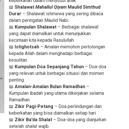
keberkahan dalam menyusui anak.
📖
Shalawat
Mahallul Qiyam
Maulid Simthud
Durar
– Shalawat istimewa yang sering dibaca
dalam peringatan Maulid Nabi.
📖
Kumpulan Shalawat
– Berbagai shalawat
yang dapat diamalkan untuk menunjukkan
kecintaan kita kepada Rasulullah.
📖
Istighotsah
– Amalan memohon pertolongan
kepada Allah dalam menghadapi berbagai
kesulitan.
📖
Kumpulan Doa Sepanjang Tahun
– Doa-doa
yang relevan untuk berbagai situasi dan momen
penting.
📖
Amalan-
Amalan Bulan Ramadhan
–
Kumpulan ibadah yang utama dikerjakan selama
Ramadhan.
📖
Zikir Pagi-Petang
– Doa perlindungan dan
keberkahan yang bisa diamalkan setiap hari.
📖
Zikir Ba’da Shalat
– Doa-doa yang dianjurkan
setelah shalat wajib.