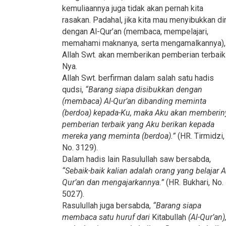
kemuliaannya juga tidak akan pernah kita
rasakan. Padahal, jika kita mau menyibukkan dir
dengan Al-Qur’an (membaca, mempelajari,
memahami maknanya, serta mengamalkannya),
Allah Swt. akan memberikan pemberian terbaik
Nya.
Allah Swt. berfirman dalam salah satu hadis
qudsi,
“Barang siapa disibukkan dengan
(membaca) Al-Qur’an dibanding meminta
(berdoa) kepada-Ku, maka Aku akan memberin
pemberian terbaik yang Aku berikan kepada
mereka yang meminta (berdoa).”
(HR. Tirmidzi,
No. 3129).
Dalam hadis lain Rasulullah saw bersabda,
“Sebaik-baik kalian adalah orang yang belajar A
Qur’an dan mengajarkannya.”
(HR. Bukhari, No.
5027).
Rasulullah juga bersabda,
“Barang siapa
membaca satu huruf dari
Kitabullah
(Al-Qur’an)