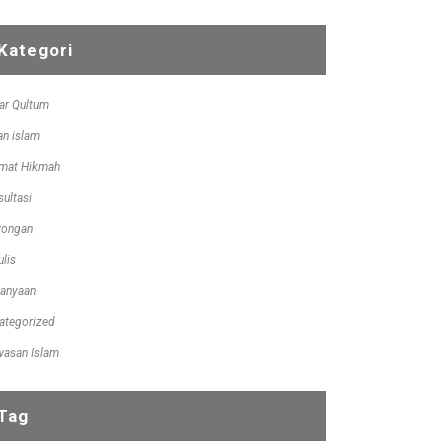
Kategori
ar Qultum
an islam
imat Hikmah
sultasi
ongan
ulis
tanyaan
ategorized
asan Islam
Tag