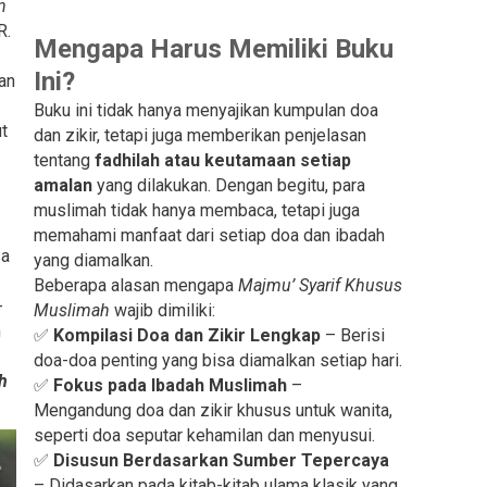
n
R.
Mengapa Harus Memiliki Buku
Ini?
dan
Buku ini tidak hanya menyajikan kumpulan doa
ut
dan zikir, tetapi juga memberikan penjelasan
tentang
fadhilah atau keutamaan setiap
amalan
yang dilakukan. Dengan begitu, para
muslimah tidak hanya membaca, tetapi juga
memahami manfaat dari setiap doa dan ibadah
sa
yang diamalkan.
Beberapa alasan mengapa
Majmu’ Syarif Khusus
-
Muslimah
wajib dimiliki:
n
✅
Kompilasi Doa dan Zikir Lengkap
– Berisi
doa-doa penting yang bisa diamalkan setiap hari.
h
✅
Fokus pada Ibadah Muslimah
–
Mengandung doa dan zikir khusus untuk wanita,
seperti doa seputar kehamilan dan menyusui.
✅
Disusun Berdasarkan Sumber Tepercaya
– Didasarkan pada kitab-kitab ulama klasik yang