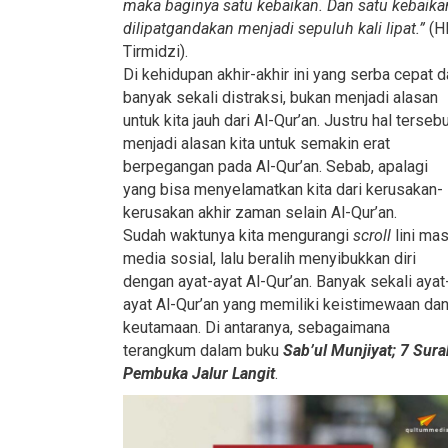
maka baginya satu kebaikan. Dan satu kebaika
dilipatgandakan menjadi sepuluh kali lipat.”
(H
Tirmidzi).
Di kehidupan akhir-akhir ini yang serba cepat 
banyak sekali distraksi, bukan menjadi alasan
untuk kita jauh dari Al-Qur’an. Justru hal terseb
menjadi alasan kita untuk semakin erat
berpegangan pada Al-Qur’an. Sebab, apalagi
yang bisa menyelamatkan kita dari kerusakan-
kerusakan akhir zaman selain Al-Qur’an.
Sudah waktunya kita mengurangi
scroll
lini ma
media sosial, lalu beralih menyibukkan diri
dengan ayat-ayat Al-Qur’an. Banyak sekali ayat
ayat Al-Qur’an yang memiliki keistimewaan da
keutamaan. Di antaranya, sebagaimana
terangkum dalam buku
Sab’ul Munjiyat; 7 Sura
Pembuka Jalur Langit
.