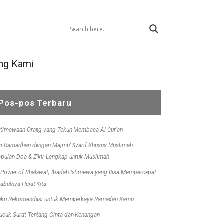
ng Kami
Pos-pos Terbaru
stimewaan Orang yang Tekun Membaca Al-Qur’an
si Ramadhan dengan Majmu’ Syarif Khusus Muslimah:
pulan Doa & Zikir Lengkap untuk Muslimah
 Power of Shalawat; Ibadah Istimewa yang Bisa Mempercepat
kabulnya Hajat Kita
uku Rekomendasi untuk Memperkaya Ramadan Kamu
ucuk Surat Tentang Cinta dan Kenangan