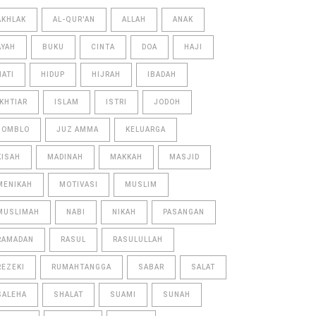
AKHLAK
AL-QUR'AN
ALLAH
ANAK
AYAH
BUKU
CINTA
DOA
HAJI
HATI
HIDUP
HIJRAH
IBADAH
IKHTIAR
ISLAM
ISTRI
JODOH
JOMBLO
JUZ AMMA
KELUARGA
KISAH
MADINAH
MAKKAH
MASJID
MENIKAH
MOTIVASI
MUSLIM
MUSLIMAH
NABI
NIKAH
PASANGAN
RAMADAN
RASUL
RASULULLAH
REZEKI
RUMAHTANGGA
SABAR
SALAT
SALEHA
SHALAT
SUAMI
SUNAH