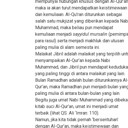
mempunyai hubungan khusus dengan Al-Qur’an
maka ia akan turut mendapatkan keistimewaan
dan kemuliaan. Al-Qu’ran diturunkan sebagai
salah satu mukjizat yang diberikan kepada Nab
Muhammad, maka beliau pun mendapat
kemuliaan menjadi
sayyidul mursalin
(pemimpi
para rasul) serta menjadi makhluk dan utusan
paling mulia di alam semesta ini.
Malaikat Jibril adalah malaikat yang terpilih un
menyampaikan Al-Qur’an kepada Nabi
Muhammad, dan Jibril pun mendapat keduduk
yang paling tinggi di antara malaikat yang lain.
Bulan Ramadhan adalah bulan diturunkannya Al
Qur’an, maka Ramadhan pun menjadi bulan yan
paling mulia di antara bulan-bulan yang lain.
Begitu juga umat Nabi Muhammad yang dibekal
kitab suci Al-Qur’an, umat ini menjadi umat
terbaik (lihat QS. Ali ‘Imran: 110).
Namun, jika kita tidak pernah ‘bersentuhan’
dengan Al-Qur’an, maka keistimewaan dan