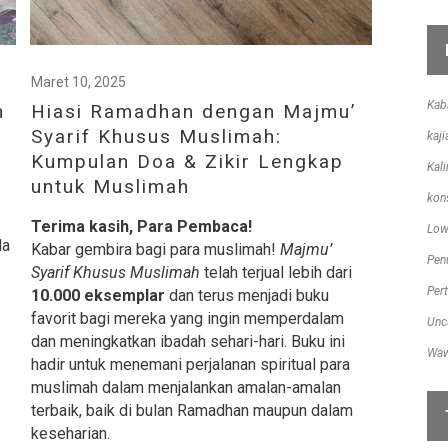
Maret 10, 2025
Kab
n
Hiasi Ramadhan dengan Majmu’
Syarif Khusus Muslimah:
kaji
Kumpulan Doa & Zikir Lengkap
Kal
untuk Muslimah
kon
Terima kasih, Para Pembaca!
Low
da
Kabar gembira bagi para muslimah!
Majmu’
Pen
Syarif Khusus Muslimah
telah terjual lebih dari
Per
10.000 eksemplar
dan terus menjadi buku
favorit bagi mereka yang ingin memperdalam
Unc
dan meningkatkan ibadah sehari-hari. Buku ini
Waw
hadir untuk menemani perjalanan spiritual para
muslimah dalam menjalankan amalan-amalan
terbaik, baik di bulan Ramadhan maupun dalam
keseharian.