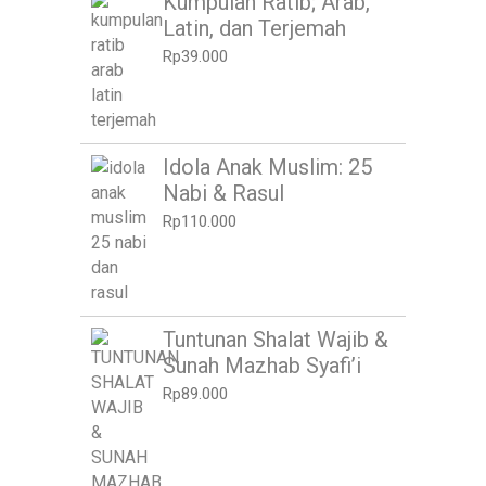
Kumpulan Ratib; Arab,
Latin, dan Terjemah
Rp
39.000
Idola Anak Muslim: 25
Nabi & Rasul
Rp
110.000
Tuntunan Shalat Wajib &
Sunah Mazhab Syafi’i
Rp
89.000