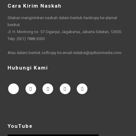
Cara Kirim Naskah
Silakan mengirimkan naskah dalam bentuk
hardcopy
ke alamat
berikut.
Jl. H. Montong no. 57 Ciganjur, Jagakarsa, Jakarta Selatan, 12630.
Telp: (021) 7888 3030
Atau dalam bentuk
softcopy
ke email
redaksi@qultummedia.com
.
Hubungi Kami
YouTube