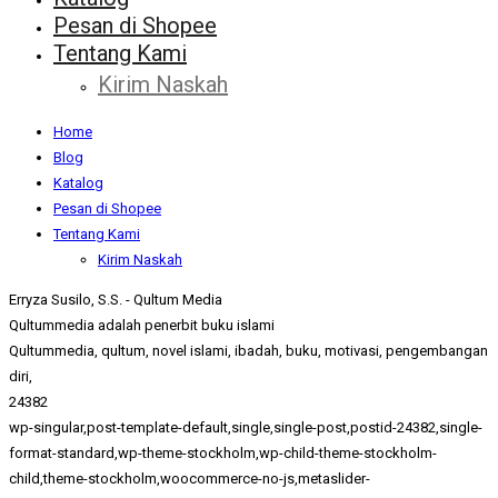
Pesan di Shopee
Tentang Kami
Kirim Naskah
Home
Blog
Katalog
Pesan di Shopee
Tentang Kami
Kirim Naskah
Erryza Susilo, S.S. - Qultum Media
Qultummedia adalah penerbit buku islami
Qultummedia, qultum, novel islami, ibadah, buku, motivasi, pengembangan
diri,
24382
wp-singular,post-template-default,single,single-post,postid-24382,single-
format-standard,wp-theme-stockholm,wp-child-theme-stockholm-
child,theme-stockholm,woocommerce-no-js,metaslider-