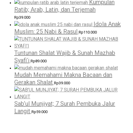
Kumpulan
Ratib; Arab, Latin, dan Terjemah
Rp
39.000
Idola Anak
Muslim: 25 Nabi & Rasul
Rp
110.000
Tuntunan Shalat Wajib & Sunah Mazhab
Syafi’i
Rp
89.000
Mudah Memahami Makna Bacaan dan
Gerakan Shalat
Rp
39.000
Sab’ul Munjiyat; 7 Surah Pembuka Jalur
Langit
Rp
59.000