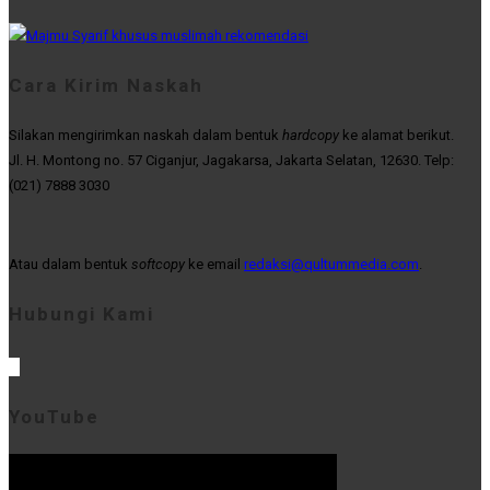
Cara Kirim Naskah
Silakan mengirimkan naskah dalam bentuk
hardcopy
ke alamat berikut.
Jl. H. Montong no. 57 Ciganjur, Jagakarsa, Jakarta Selatan, 12630. Telp:
(021) 7888 3030
Atau dalam bentuk
softcopy
ke email
redaksi@qultummedia.com
.
Hubungi Kami
YouTube