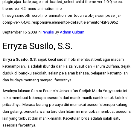
plugin,ajax_fade,page_not_loaded,,select-child-theme-ver-1.0.0,select-
theme-ver-4.2,menu-animation-line-
through,smooth_scroll,no_animation_on_touch,wpb-js-composer js-
comp-ver-7.4,vc_responsive,elementor-default,elementor-kit-30952
September 16, 2008
In
Penulis
By
Admin Qultum
Erryza Susilo, S.S.
Erryza Susilo, S.S.
sejak kecil sudah hobi membuat berbagai macam
keterampilan. Ia adalah ibunda dari Faizal Yusuf dan Hanum Zulfana. Sejak
duduk di bangku sekolah, selain pelajaran bahasa, pelajaran ketrampilan
dan budaya memang menjadi favoritnya.
Awalnya lulusan Sastra Perancis Universifas Gadjah Mada Yogyakarta ini
suka membuat beberapa asesoris dari manik-manik cantik untuk koleksi
pribadinya. Merasa kurang percaya diri memakai asesoris berupa kalung
dan gelang, pencinta warna biru dan hitam ini mencoba membuat asesoris
lain yang terbuat dari manik-manik. Kebetulan bros adalah salah satu
asesoris favoritnya.