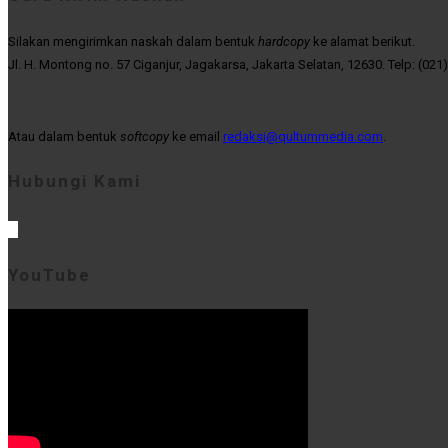
Silakan mengirimkan naskah dalam bentuk
hardcopy
ke alamat berikut.
Jl. H. Montong no. 57 Ciganjur, Jagakarsa, Jakarta Selatan, 12630. Telp: (021
Atau dalam bentuk
softcopy
ke email
redaksi@qultummedia.com
.
Hubungi Kami
YouTube