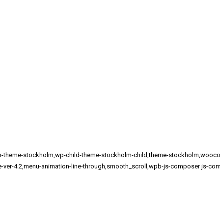
618,wp-theme-stockholm,wp-child-theme-stockholm-child,theme-stockholm,
me-ver-4.2,menu-animation-line-through,smooth_scroll,wpb-js-composer js-com