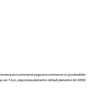
woocommerce,woocommerce-page,woocommerce-no-js,metaslider-
p-ver-7.4,vc_responsive,elementor-default,elementor-kit-30952