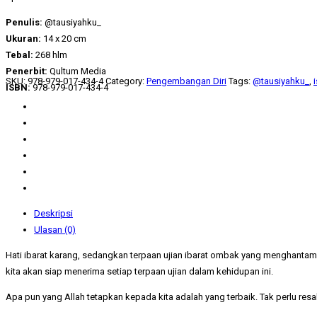
Penulis:
@tausiyahku_
Ukuran:
14 x 20 cm
Tebal:
268 hlm
Penerbit:
Qultum Media
SKU:
978-979-017-434-4
Category:
Pengembangan Diri
Tags:
@tausiyahku_
,
ISBN:
978-979-017-434-4
Deskripsi
Ulasan (0)
Hati ibarat karang, sedangkan terpaan ujian ibarat ombak yang menghantam. 
kita akan siap menerima setiap terpaan ujian dalam kehidupan ini.
Apa pun yang Allah tetapkan kepada kita adalah yang terbaik. Tak perlu res