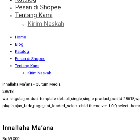
Pesan di Shopee
Tentang Kami
Kirim Naskah
Home
Blog
Katalog
Pesan di Shopee
Tentang Kami
Kirim Naskah
Innallaha Ma'ana - Qultum Media
28618
wp-singular,product-template-default,single,single-product,postid-28
plugin,ajax_fade,page_not_loaded,,select-child-theme-ver-1.0.0,select-the
Innallaha Ma’ana
Rp
69.000