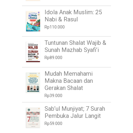
Idola Anak Muslim: 25
Nabi & Rasul
Rp
110.000
Tuntunan Shalat Wajib &
Sunah Mazhab Syafi’i
Rp
89.000
Mudah Memahami
Makna Bacaan dan
Gerakan Shalat
Rp
39.000
Sab’ul Munjiyat; 7 Surah
Pembuka Jalur Langit
Rp
59.000