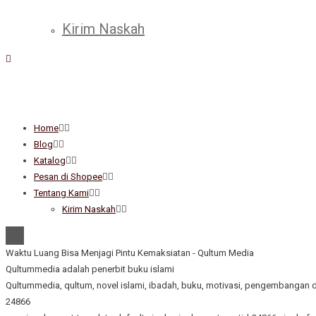
Kirim Naskah
Home
Blog
Katalog
Pesan di Shopee
Tentang Kami
Kirim Naskah
Waktu Luang Bisa Menjagi Pintu Kemaksiatan - Qultum Media
Qultummedia adalah penerbit buku islami
Qultummedia, qultum, novel islami, ibadah, buku, motivasi, pengembangan di
24866