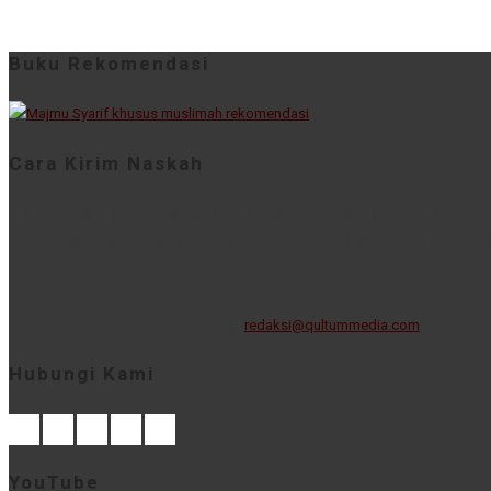
Buku Rekomendasi
Cara Kirim Naskah
Silakan mengirimkan naskah dalam bentuk
hardcopy
ke alamat berikut.
Jl. H. Montong no. 57 Ciganjur, Jagakarsa, Jakarta Selatan, 12630. Telp: (021
Atau dalam bentuk
softcopy
ke email
redaksi@qultummedia.com
.
Hubungi Kami
YouTube