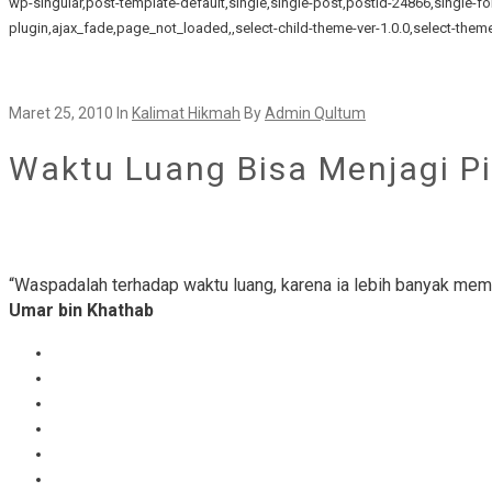
wp-singular,post-template-default,single,single-post,postid-24866,singl
plugin,ajax_fade,page_not_loaded,,select-child-theme-ver-1.0.0,select-the
Maret 25, 2010
In
Kalimat Hikmah
By
Admin Qultum
Waktu Luang Bisa Menjagi P
“Waspadalah terhadap waktu luang, karena ia lebih banyak memb
Umar bin Khathab