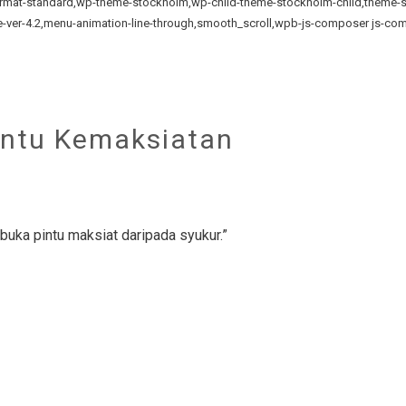
e-format-standard,wp-theme-stockholm,wp-child-theme-stockholm-child,them
me-ver-4.2,menu-animation-line-through,smooth_scroll,wpb-js-composer js-com
intu Kemaksiatan
uka pintu maksiat daripada syukur.”