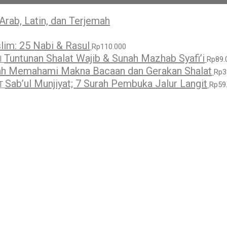
Arab, Latin, dan Terjemah
lim: 25 Nabi & Rasul
Rp
110.000
Tuntunan Shalat Wajib & Sunah Mazhab Syafi’i
Rp
89.
h Memahami Makna Bacaan dan Gerakan Shalat
Rp
3
Sab’ul Munjiyat; 7 Surah Pembuka Jalur Langit
Rp
59