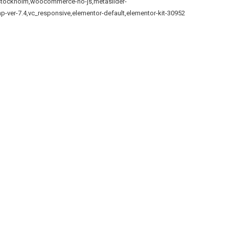
e-stockholm,woocommerce-no-js,metaslider-
p-ver-7.4,vc_responsive,elementor-default,elementor-kit-30952