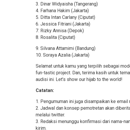
3. Dinar Widyaisha (Tangerang)
4. Farhana Hakim (Jakarta)
5. Ditta Intan Carlany (Ciputat)
6. Jessica Fitriani (Jakarta)
7. Rizky Annisa (Depok)
8. Rosalita (Ciputat)
9. Silvana Attamimi (Bandung)
10. Soraya Azalia (Jakarta)
Selamat untuk kamu yang terpilih sebagai model 
fun-tastic project. Dan, terima kasih untuk te
audisi ini. Let’s show our hijab to the world!
Catatan:
1. Pengumuman ini juga disampaikan ke email 
2. Jadwal dan konsep pemotretan akan diberita
melalui twitter.
3. Redaksi menunggu konfirmasi dari nama-na
kirim.