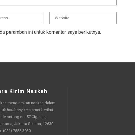
da peramban ini untuk komentar saya berikutnya.
ara Kirim Naskah
akan mengirimkan naskah dalam
ntuk
hardcopy
ke alamat berikut.
 H. Montong no. 57 Ciganjur,
akarsa, Jakarta Selatan, 12630.
p: (021) 7888 3030