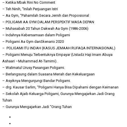
– Ketika Mbak Rini No Comment
– Teh Ninih, “Inilah Perjuangan Istri
– Aa Gym, “Pahamilah Secara Jernih dan Proposional
– POLIGAMI AA GYM DALAM PERSPEKTIF MASA DEPAN
– Muhasabah 20 Tahun Dakwah Aa Gym (1986-2006)
– Indahnya Kebersamaan dalam Poligami
– Poligami Aa Gym danSkenario 2020
– POLIGAMI ITU INDAH (KASUS JEMAAH RUFAQA INTERNASIONAL)
– Poligami Menuju Terbentuknya Empayar (Ustadz Haji Imam Abuya
Ashaari –Muhammad At-Tamimi).
– Walimatul Urusy Pasangan Poligami.
– Berlangsung dalam Suasana Meriah dan Kekeluargaan
– Asyiknya Mengunjungi Bandar Poligami.
– drg. Kausar Sarlim, “Poligami Hanya Bisa Dipahami dengan Keimanan
– Sekolah Ajaib Keluarga Poligami, Gurunya Mengajarkan Jadi Orang
Tuhan
– Gurunya Mengajarkan Jadi “Orang Tuhan