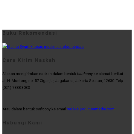
Buku Rekomendasi
Cara Kirim Naskah
Silakan mengirimkan naskah dalam bentuk
hardcopy
ke alamat berikut.
Jl. H. Montong no. 57 Ciganjur, Jagakarsa, Jakarta Selatan, 12630. Telp:
(021) 7888 3030
Atau dalam bentuk
softcopy
ke email
redaksi@qultummedia.com
.
Hubungi Kami