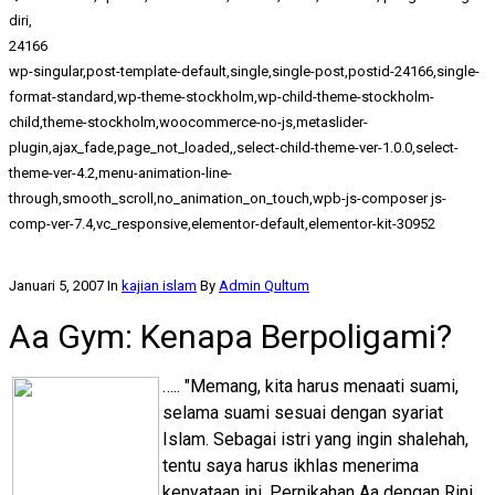
diri,
24166
wp-singular,post-template-default,single,single-post,postid-24166,single-
format-standard,wp-theme-stockholm,wp-child-theme-stockholm-
child,theme-stockholm,woocommerce-no-js,metaslider-
plugin,ajax_fade,page_not_loaded,,select-child-theme-ver-1.0.0,select-
theme-ver-4.2,menu-animation-line-
through,smooth_scroll,no_animation_on_touch,wpb-js-composer js-
comp-ver-7.4,vc_responsive,elementor-default,elementor-kit-30952
Januari 5, 2007
In
kajian islam
By
Admin Qultum
Aa Gym: Kenapa Berpoligami?
….. "Memang, kita harus menaati suami,
selama suami sesuai dengan syariat
Islam. Sebagai istri yang ingin shalehah,
tentu saya harus ikhlas menerima
kenyataan ini. Pernikahan Aa dengan Rini