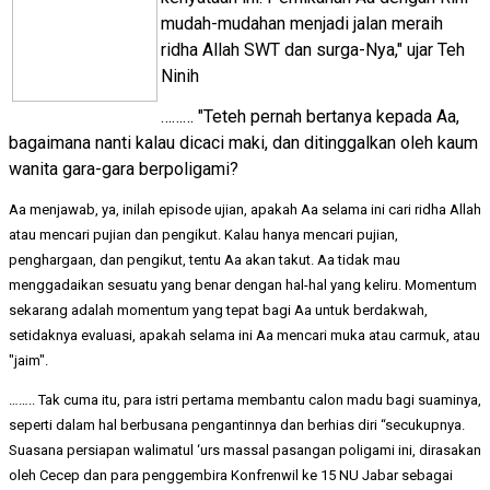
mudah-mudahan menjadi jalan meraih
ridha Allah SWT dan surga-Nya," ujar Teh
Ninih
……… "Teteh pernah bertanya kepada Aa,
bagaimana nanti kalau dicaci maki, dan ditinggalkan oleh kaum
wanita gara-gara berpoligami?
Aa menjawab, ya, inilah episode ujian, apakah Aa selama ini cari ridha Allah
atau mencari pujian dan pengikut. Kalau hanya mencari pujian,
penghargaan, dan pengikut, tentu Aa akan takut. Aa tidak mau
menggadaikan sesuatu yang benar dengan hal-hal yang keliru. Momentum
sekarang adalah momentum yang tepat bagi Aa untuk berdakwah,
setidaknya evaluasi, apakah selama ini Aa mencari muka atau carmuk, atau
"jaim".
…….. Tak cuma itu, para istri pertama membantu calon madu bagi suaminya,
seperti dalam hal berbusana pengantinnya dan berhias diri “secukupnya.
Suasana persiapan walimatul ‘urs massal pasangan poligami ini, dirasakan
oleh Cecep dan para penggembira Konfrenwil ke 15 NU Jabar sebagai