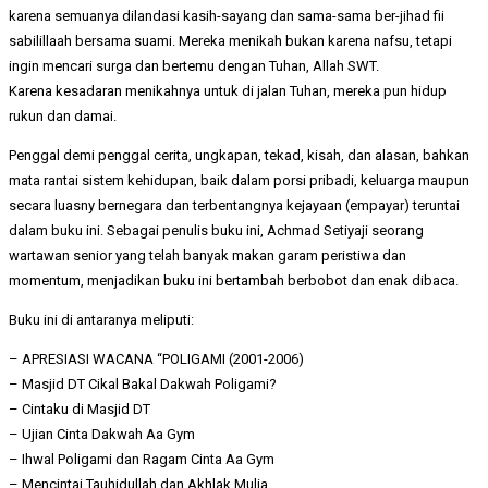
karena semuanya dilandasi kasih-sayang dan sama-sama ber-jihad fii
sabilillaah bersama suami. Mereka menikah bukan karena nafsu, tetapi
ingin mencari surga dan bertemu dengan Tuhan, Allah SWT.
Karena kesadaran menikahnya untuk di jalan Tuhan, mereka pun hidup
rukun dan damai.
Penggal demi penggal cerita, ungkapan, tekad, kisah, dan alasan, bahkan
mata rantai sistem kehidupan, baik dalam porsi pribadi, keluarga maupun
secara luasny bernegara dan terbentangnya kejayaan (empayar) teruntai
dalam buku ini. Sebagai penulis buku ini, Achmad Setiyaji seorang
wartawan senior yang telah banyak makan garam peristiwa dan
momentum, menjadikan buku ini bertambah berbobot dan enak dibaca.
Buku ini di antaranya meliputi:
– APRESIASI WACANA “POLIGAMI (2001-2006)
– Masjid DT Cikal Bakal Dakwah Poligami?
– Cintaku di Masjid DT
– Ujian Cinta Dakwah Aa Gym
– Ihwal Poligami dan Ragam Cinta Aa Gym
– Mencintai Tauhidullah dan Akhlak Mulia