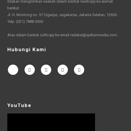
Silakan mengirimkan naskah dalam bentuk
hardcopy
ke alamat
berikut.
Jl. H. Montong no. 57 Ciganjur, Jagakarsa, Jakarta Selatan, 12630.
Telp: (021) 7888 3030
Atau dalam bentuk
softcopy
ke email
redaksi@qultummedia.com
.
Hubungi Kami
YouTube