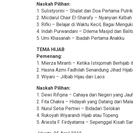
Naskah Pilihan:
1. Sulistyorini – Shalat dan Doa Pertama Putri
2. Micdarul Chair El-Sharafy – Nyanyian Ka’bah
3. Rifki – Belajar di Waktu Kecil, Bagai Menguki
4. Indah Purwandani – Dilema Masjid dan Balit
5. Umi Khasanah – Ibadah Pertama Anakku
TEMA HIJAB
Pemenang:
1. Mierza Miranti – Ketika Istiqomah Berhijab it
2. Hasna Azmi Fadhilah Senandung Jihad Hija
3. Wiyani – Jilbab Hijau dari Laos
Naskah Pilihan:
1. Dewi Rifqina – Cahaya dari Negeri yang Jau
2. Fita Chakra – Hidayah yang Datang dari Mala
3. Nurul Setia Pertiwi – Bidadari Selokan
4. Rukoyah Wiyarandi Hijab atau Topeng
5. Ariesta F. Firdyatama – Sepenggal Kisah Sa