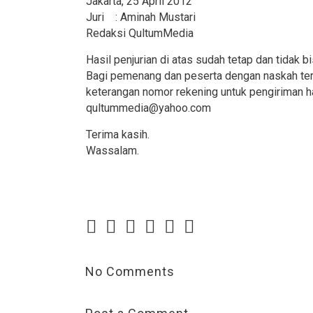
Jakarta, 25 April 2012
Juri : Aminah Mustari
Redaksi QultumMedia
Hasil penjurian di atas sudah tetap dan tidak b
Bagi pemenang dan peserta dengan naskah terpi
keterangan nomor rekening untuk pengiriman had
qultummedia@yahoo.com
Terima kasih.
Wassalam.
No Comments