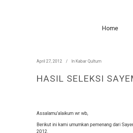
Home
April 27, 2012
In
Kabar Qultum
HASIL SELEKSI SAY
Assalamu’alaikum wr wb,
Berikut ini kami umumkan pemenang dari Say
2012.