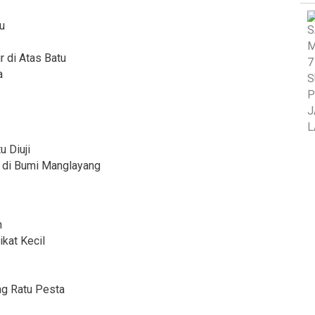
ku
r di Atas Batu
a
u Diuji
b di Bumi Manglayang
h
ikat Kecil
ng Ratu Pesta