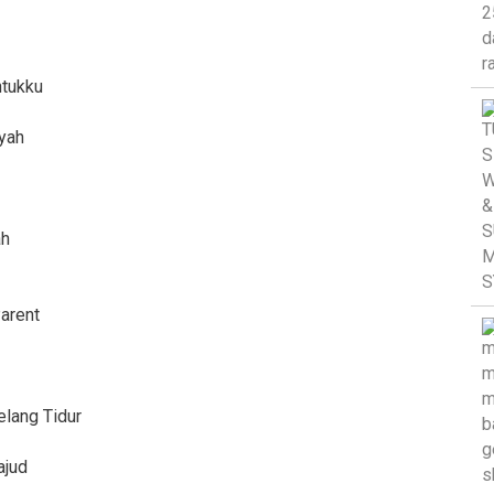
ntukku
Ayah
ah
Parent
elang Tidur
ajud