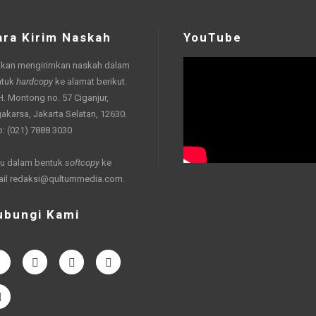
ara Kirim Naskah
YouTube
akan mengirimkan naskah dalam
ntuk
hardcopy
ke alamat berikut.
 H. Montong no. 57 Ciganjur,
akarsa, Jakarta Selatan, 12630.
p: (021) 7888 3030
u dalam bentuk
softcopy
ke
ail
redaksi@qultummedia.com
.
ubungi Kami