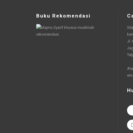
Buku Rekomendasi
C
Sil
be
Jl.
Jag
Tel
Ata
em
H