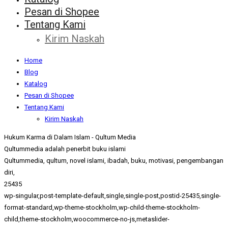
Pesan di Shopee
Tentang Kami
Kirim Naskah
Home
Blog
Katalog
Pesan di Shopee
Tentang Kami
Kirim Naskah
Hukum Karma di Dalam Islam - Qultum Media
Qultummedia adalah penerbit buku islami
Qultummedia, qultum, novel islami, ibadah, buku, motivasi, pengembangan
diri,
25435
wp-singular,post-template-default,single,single-post,postid-25435,single-
format-standard,wp-theme-stockholm,wp-child-theme-stockholm-
child,theme-stockholm,woocommerce-no-js,metaslider-