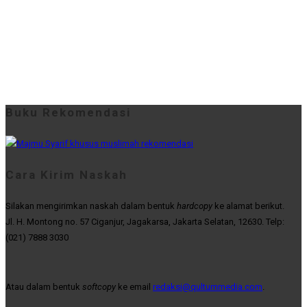
Buku Rekomendasi
Cara Kirim Naskah
Silakan mengirimkan naskah dalam bentuk
hardcopy
ke alamat berikut.
Jl. H. Montong no. 57 Ciganjur, Jagakarsa, Jakarta Selatan, 12630. Telp:
(021) 7888 3030
Atau dalam bentuk
softcopy
ke email
redaksi@qultummedia.com
.