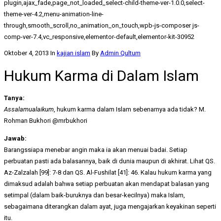
plugin,ajax_fade,page_not_loaded,,select-child-theme-ver-1.0.0,select-
theme-ver-4.2,menu-animation-line-
through,smooth_scroll,no_animation_on_touch,wpb-js-composer js-
comp-ver-7.4,vc_responsive,elementor-default,elementor-kit-30952
Oktober 4, 2013
In
kajian islam
By
Admin Qultum
Hukum Karma di Dalam Islam
Tanya:
Assalamualaikum
, hukum karma dalam Islam sebenarnya ada tidak? M.
Rohman Bukhori ‏@mrbukhori
Jawab:
Barangssiapa menebar angin maka ia akan menuai badai. Setiap
perbuatan pasti ada balasannya, baik di dunia maupun di akhirat. Lihat QS.
Az-Zalzalah [99]: 7-8 dan QS. Al-Fushilat [41]: 46. Kalau hukum karma yang
dimaksud adalah bahwa setiap perbuatan akan mendapat balasan yang
setimpal (dalam baik-buruknya dan besar-kecilnya) maka Islam,
sebagaimana diterangkan dalam ayat, juga mengajarkan keyakinan seperti
itu.